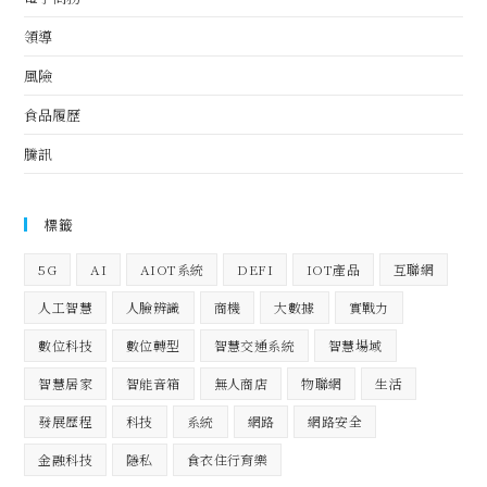
領導
風險
食品履歷
騰訊
標籤
5G
AI
AIOT系統
DEFI
IOT產品
互聯網
人工智慧
人臉辨識
商機
大數據
實戰力
數位科技
數位轉型
智慧交通系統
智慧場域
智慧居家
智能音箱
無人商店
物聯網
生活
發展歷程
科技
系統
網路
網路安全
金融科技
隱私
食衣住行育樂