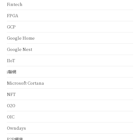
Fintech
FPGA
GCP
Google Home
Google Nest
IIoT
i聯網
Microsoft Cortana
NFT
O2O
OIC
Owndays
P2P網貸