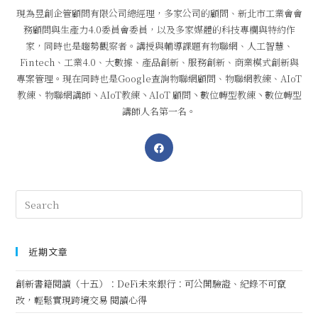
現為昱創企管顧問有限公司總經理，多家公司的顧問、新北市工業會會
務顧問與生產力4.0委員會委員，以及多家媒體的科技專欄與特約作
家，同時也是趨勢觀察者。講授與輔導課題有物聯網、人工智慧、
Fintech、工業4.0、大數據、產品創新、服務創新、商業模式創新與
專案管理。現在同時也是Google查詢物聯網顧問、物聯網教練、AIoT
教練、物聯網講師丶AIoT教練丶AIoT 顧問丶數位轉型教練丶數位轉型
講師人名第一名。
近期文章
創新書籍閱讀（十五）：DeFi未來銀行：可公開驗證、紀錄不可竄
改，輕鬆實現跨境交易 閱讀心得