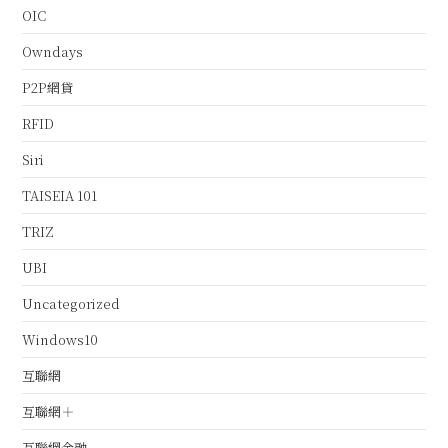
OIC
Owndays
P2P網貸
RFID
Siri
TAISEIA 101
TRIZ
UBI
Uncategorized
Windows10
互聯網
互聯網＋
互聯網金融