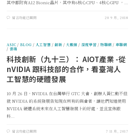
其中都附有A12 Bionic晶片，其中有6核心CPU、4核心GPU ，...
留言功能已關閉
20 9 月, 2018
ASIC
/
BLOG
/
人工智慧
/
創新
/
大數據
/
深度學習
/
物聯網
/
車聯網
/
雲端
科技創新（九十三）： AIOT產業 -從
nVIDIA 跟科技部的合作，看臺灣人
工智慧的硬體發展
10 月 26 日，NVIDIA 在台灣舉行 GTC 大會，創辦人黃仁勳不但
就 NVIDIA 的系統發展告知現在所有的與會者，讓他們知道使用
NVIDIA 硬體系統未來在人工智慧發展上的好處，並且宣佈跟
科...
留言功能已關閉
7 11 月, 2017