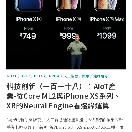
AIOT
/
ASIC
/
BLOG
/
FPGA
/
人工智慧
/
蘋果
/
邊緣運算
科技創新（一百一十八）：AIoT產
業-從Core ML2與iPhone XS系列、
XR的Neural Engine看邊緣運算
[蘋果的新手機發表了 人工智慧邊緣運算能力令人驚艷] 蘋果的新
手機上週發表了，新版的iPhone XS、XS max以及XR三種，而