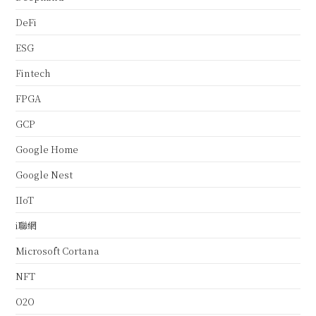
DeFi
ESG
Fintech
FPGA
GCP
Google Home
Google Nest
IIoT
i聯網
Microsoft Cortana
NFT
O2O