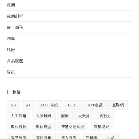
電商
電商創新
電子商務
領導
風險
食品履歷
騰訊
標籤
5G
AI
AIOT系統
DEFI
IOT產品
互聯網
人工智慧
人臉辨識
商機
大數據
實戰力
數位科技
數位轉型
智慧交通系統
智慧場域
智慧居家
智能音箱
無人商店
物聯網
生活