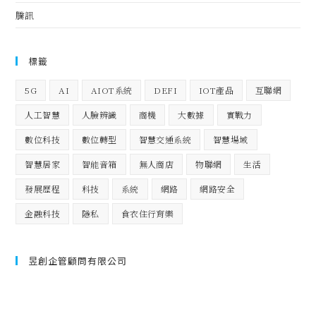
騰訊
標籤
5G
AI
AIOT系統
DEFI
IOT產品
互聯網
人工智慧
人臉辨識
商機
大數據
實戰力
數位科技
數位轉型
智慧交通系統
智慧場域
智慧居家
智能音箱
無人商店
物聯網
生活
發展歷程
科技
系統
網路
網路安全
金融科技
隱私
食衣住行育樂
昱創企管顧問有限公司