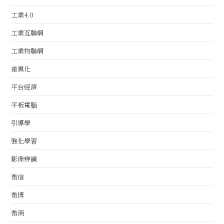
工業4.0
工業互聯網
工業物聯網
差異化
平台經濟
平板電腦
引導學
強化學習
影像辨識
微信
微博
微商