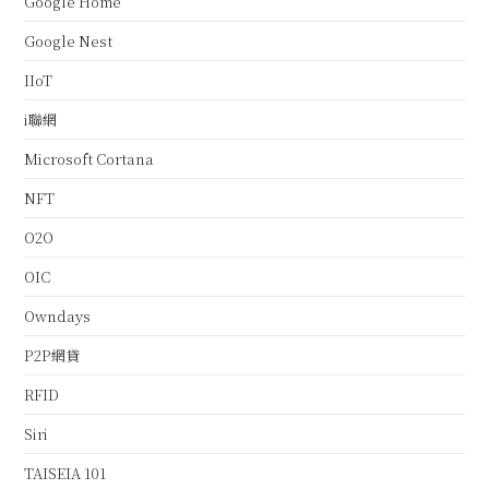
Google Home
Google Nest
IIoT
i聯網
Microsoft Cortana
NFT
O2O
OIC
Owndays
P2P網貸
RFID
Siri
TAISEIA 101