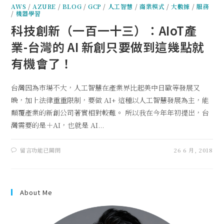
AWS
/
AZURE
/
BLOG
/
GCP
/
人工智慧
/
商業模式
/
大數據
/
服務
/
機器學習
科技創新（一百一十三）：AIoT產
業-台灣的 AI 新創只要做到這幾點就
有機會了！
台灣因為市場不大，人工智慧在產業界比起美中日歐等發展又
晚，加上法律重重限制，要做 AI+ 這種以人工智慧發展為主，能
顛覆產業的新創公司著實相對較難。 所以我在今年年初提出，台
灣需要的是＋AI，也就是 AI...
留言功能已關閉
26 6 月, 2018
About Me