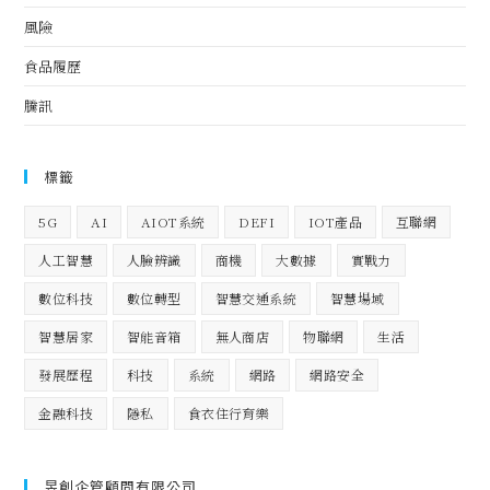
風險
食品履歷
騰訊
標籤
5G
AI
AIOT系統
DEFI
IOT產品
互聯網
人工智慧
人臉辨識
商機
大數據
實戰力
數位科技
數位轉型
智慧交通系統
智慧場域
智慧居家
智能音箱
無人商店
物聯網
生活
發展歷程
科技
系統
網路
網路安全
金融科技
隱私
食衣住行育樂
昱創企管顧問有限公司