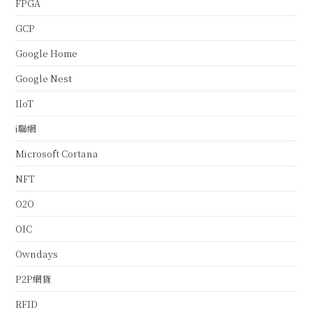
FPGA
GCP
Google Home
Google Nest
IIoT
i聯網
Microsoft Cortana
NFT
O2O
OIC
Owndays
P2P網貸
RFID