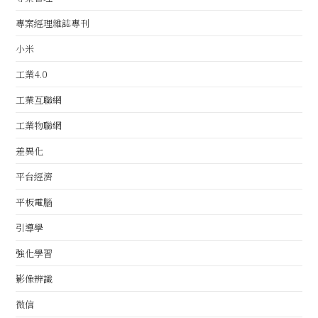
專案經理雜誌專刊
小米
工業4.0
工業互聯網
工業物聯網
差異化
平台經濟
平板電腦
引導學
強化學習
影像辨識
微信