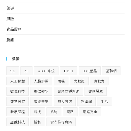
領導
風險
食品履歷
騰訊
標籤
5G
AI
AIOT系統
DEFI
IOT產品
互聯網
人工智慧
人臉辨識
商機
大數據
實戰力
數位科技
數位轉型
智慧交通系統
智慧場域
智慧居家
智能音箱
無人商店
物聯網
生活
發展歷程
科技
系統
網路
網路安全
金融科技
隱私
食衣住行育樂