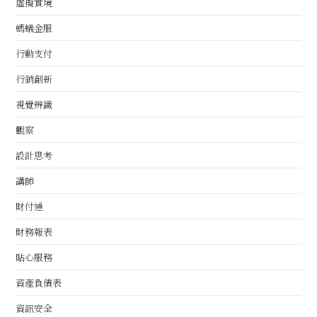
虛擬實境
螞蟻金服
行動支付
行銷創新
視覺辨識
觀察
設計思考
講師
財付通
財務報表
貼心服務
資產負債表
資訊安全