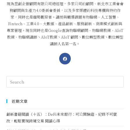
現為昱創企管顧問有限公司總經理，多家公司的顧問、新北市工業會會
務顧問與生產力4.0委員會委員，以及多家媒體的科技專欄與特約作
家，同時也是趨勢觀察者。講授與輔導課題有物聯網、人工智慧、
Fintech、工業4.0、大數據、產品創新、服務創新、商業模式創新與
專案管理。現在同時也是Google查詢物聯網顧問、物聯網教練、AIoT
教練、物聯網講師丶AIoT教練丶AIoT 顧問丶數位轉型教練丶數位轉型
講師人名第一名。
近期文章
創新書籍閱讀（十五）：DeFi未來銀行：可公開驗證、紀錄不可竄
改，輕鬆實現跨境交易 閱讀心得