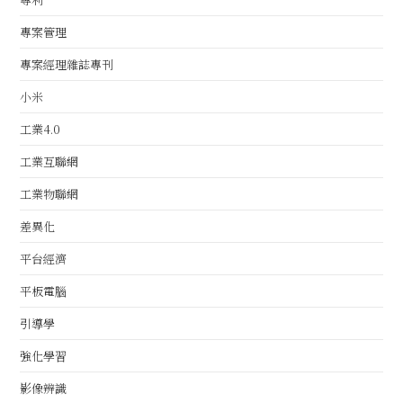
專案管理
專案經理雜誌專刊
小米
工業4.0
工業互聯網
工業物聯網
差異化
平台經濟
平板電腦
引導學
強化學習
影像辨識