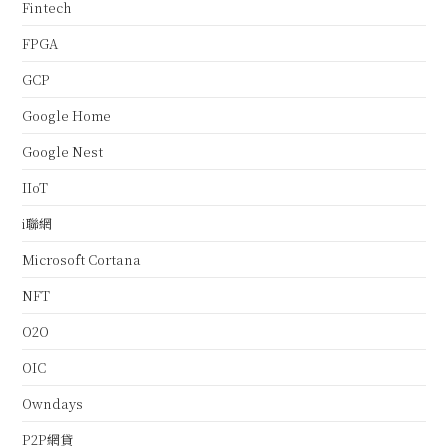
Fintech
FPGA
GCP
Google Home
Google Nest
IIoT
i聯網
Microsoft Cortana
NFT
O2O
OIC
Owndays
P2P網貸