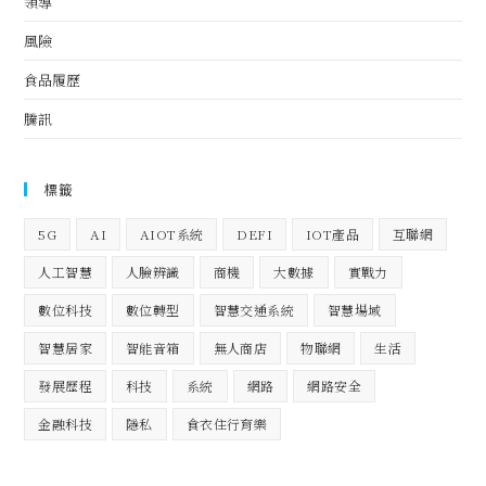
領導
風險
食品履歷
騰訊
標籤
5G
AI
AIOT系統
DEFI
IOT產品
互聯網
人工智慧
人臉辨識
商機
大數據
實戰力
數位科技
數位轉型
智慧交通系統
智慧場域
智慧居家
智能音箱
無人商店
物聯網
生活
發展歷程
科技
系統
網路
網路安全
金融科技
隱私
食衣住行育樂