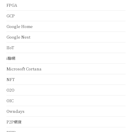
FPGA
GCP
Google Home
Google Nest
IIoT
i聯網
Microsoft Cortana
NFT
O2O
OIC
Owndays
P2P網貸