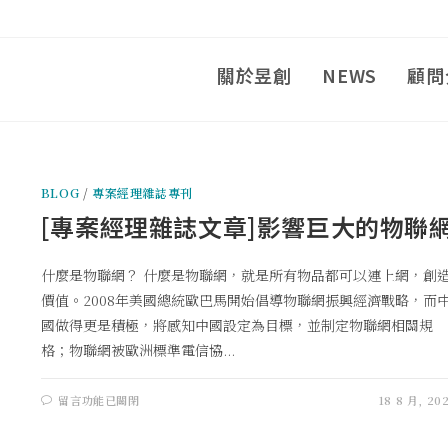
關於昱創
NEWS
顧問
BLOG
/
專案經理雜誌專刊
[專案經理雜誌文章]影響巨大的物聯
什麼是物聯網？ 什麼是物聯網，就是所有物品都可以連上網，創
價值。2008年美國總統歐巴馬開始倡導物聯網振興經濟戰略，而
國做得更是積極，將感知中國設定為目標，並制定物聯網相關規
格；物聯網被歐洲標準電信協...
留言功能已關閉
18 8 月, 20