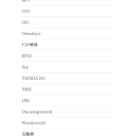
O2O
OIC
Owndays
P2P網貸
RFID
Siri
TAISEIA 101
TRIZ
UBI
Uncategorized
Windows10
互聯網