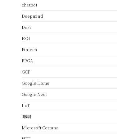
chatbot
Deepmind
DeFi
ESG
Fintech
FPGA
GCP
Google Home
Google Nest
IIoT
i聯網
Microsoft Cortana
NFT