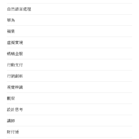
自然語言處理
華為
蘋果
虛擬實境
螞蟻金服
行動支付
行銷創新
視覺辨識
觀察
設計思考
講師
財付通