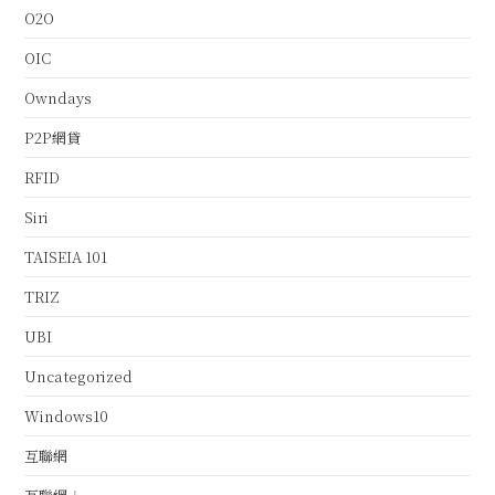
O2O
OIC
Owndays
P2P網貸
RFID
Siri
TAISEIA 101
TRIZ
UBI
Uncategorized
Windows10
互聯網