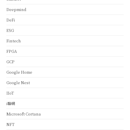
Deepmind
DeFi
ESG
Fintech
FPGA
GCP
Google Home
Google Nest
IIoT
i聯網
Microsoft Cortana
NFT