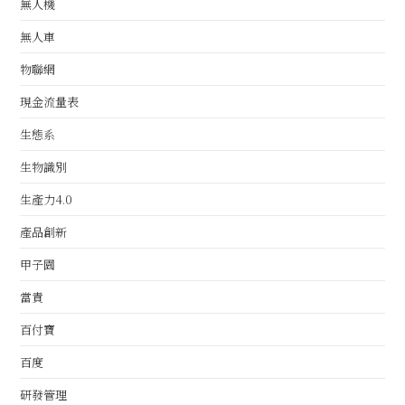
無人機
無人車
物聯網
現金流量表
生態系
生物識別
生產力4.0
產品創新
甲子園
當責
百付寶
百度
研發管理