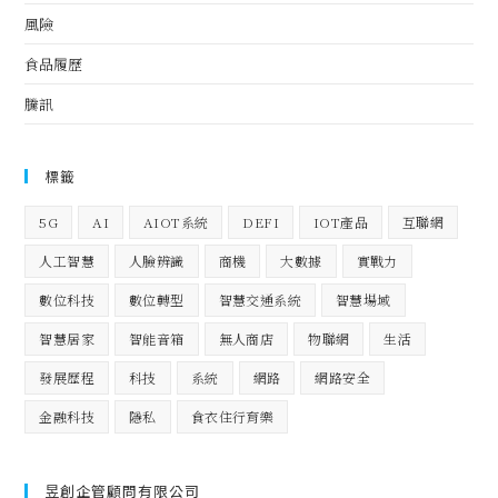
風險
食品履歷
騰訊
標籤
5G
AI
AIOT系統
DEFI
IOT產品
互聯網
人工智慧
人臉辨識
商機
大數據
實戰力
數位科技
數位轉型
智慧交通系統
智慧場域
智慧居家
智能音箱
無人商店
物聯網
生活
發展歷程
科技
系統
網路
網路安全
金融科技
隱私
食衣住行育樂
昱創企管顧問有限公司