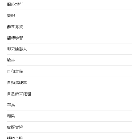
網路銀行
美的
群眾募資
翻轉學習
聊天機器人
臉書
自動倉儲
自動駕駛車
自然語言處理
華為
蘋果
虛擬實境
螞蟻金服