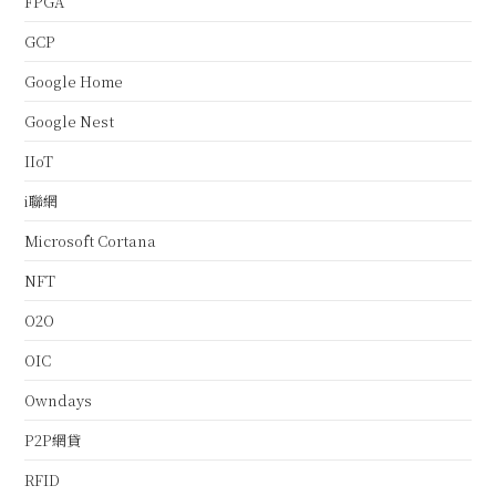
FPGA
GCP
Google Home
Google Nest
IIoT
i聯網
Microsoft Cortana
NFT
O2O
OIC
Owndays
P2P網貸
RFID