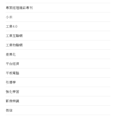
專案經理雜誌專刊
小米
工業4.0
工業互聯網
工業物聯網
差異化
平台經濟
平板電腦
引導學
強化學習
影像辨識
微信