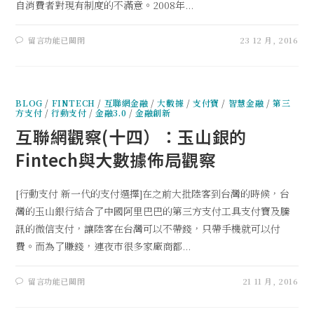
自消費者對現有制度的不滿意。2008年...
留言功能已關閉
23 12 月, 2016
BLOG
/
FINTECH
/
互聯網金融
/
大數據
/
支付寶
/
智慧金融
/
第三
方支付
/
行動支付
/
金融3.0
/
金融創新
互聯網觀察(十四）：玉山銀的
Fintech與大數據佈局觀察
[行動支付 新一代的支付選擇]在之前大批陸客到台灣的時候，台
灣的玉山銀行結合了中國阿里巴巴的第三方支付工具支付寶及騰
訊的微信支付，讓陸客在台灣可以不帶錢，只帶手機就可以付
費。而為了賺錢，連夜市很多家廠商都...
留言功能已關閉
21 11 月, 2016