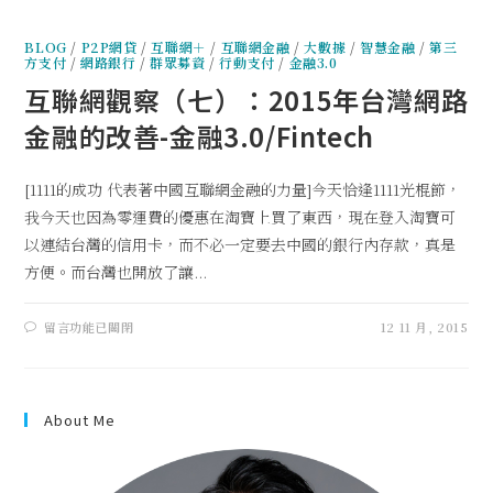
BLOG
/
P2P網貸
/
互聯網＋
/
互聯網金融
/
大數據
/
智慧金融
/
第三
方支付
/
網路銀行
/
群眾募資
/
行動支付
/
金融3.0
互聯網觀察（七）：2015年台灣網路
金融的改善-金融3.0/Fintech
[1111的成功 代表著中國互聯網金融的力量]今天恰逢1111光棍節，
我今天也因為零運費的優惠在淘寶上買了東西，現在登入淘寶可
以連結台灣的信用卡，而不必一定要去中國的銀行內存款，真是
方便。而台灣也開放了讓...
留言功能已關閉
12 11 月, 2015
About Me