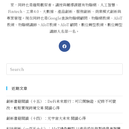
家，同時也是趨勢觀察者。講授與輔導課題有物聯網、人工智慧、
Fintech、工業4.0、大數據、產品創新、服務創新、商業模式創新與
專案管理。現在同時也是Google查詢物聯網顧問、物聯網教練、AIoT
教練、物聯網講師丶AIoT教練丶AIoT 顧問丶數位轉型教練丶數位轉型
講師人名第一名。
近期文章
創新書籍閱讀（十五）：DeFi未來銀行：可公開驗證、紀錄不可竄
改，輕鬆實現跨境交易 閱讀心得
創新書籍閱讀（十四）：元宇宙大未來 閱讀心得
科技創新（一百五十七）：AIoT綠色轉型 以產品設計與製造思考智慧