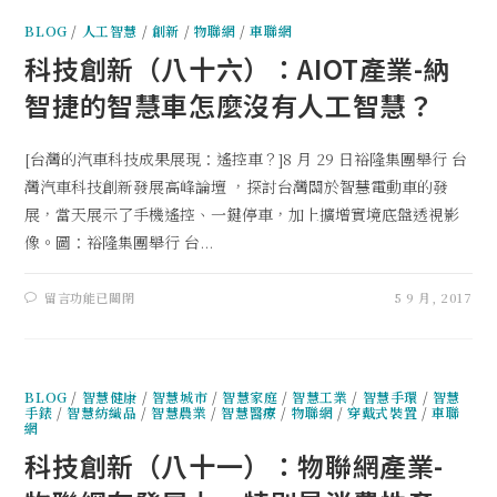
BLOG
/
人工智慧
/
創新
/
物聯網
/
車聯網
科技創新（八十六）：AIOT產業-納
智捷的智慧車怎麼沒有人工智慧？
[台灣的汽車科技成果展現：遙控車？]8 月 29 日裕隆集團舉行 台
灣汽車科技創新發展高峰論壇 ，探討台灣關於智慧電動車的發
展，當天展示了手機遙控、一鍵停車，加上擴增實境底盤透視影
像。圖：裕隆集團舉行 台...
留言功能已關閉
5 9 月, 2017
BLOG
/
智慧健康
/
智慧城市
/
智慧家庭
/
智慧工業
/
智慧手環
/
智慧
手錶
/
智慧紡織品
/
智慧農業
/
智慧醫療
/
物聯網
/
穿戴式裝置
/
車聯
網
科技創新（八十一）：物聯網產業-