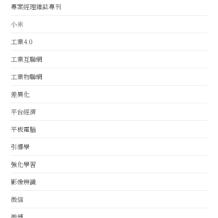
專案經理雜誌專刊
小米
工業4.0
工業互聯網
工業物聯網
差異化
平台經濟
平板電腦
引導學
強化學習
影像辨識
微信
微博