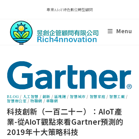
專業AIoT綠色數位轉型顧問
Menu
BLOG
/
人工智慧
/
創新
/
區塊鏈
/
智慧城市
/
智慧家庭
/
智慧工廠
/
智慧辦公室
/
物聯網
/
車聯網
科技創新（一百二十ㄧ）：AIoT產
業-從AIoT觀點來看Gartner預測的
2019年十大策略科技