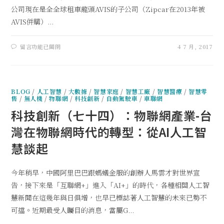
公司現在是全全球租車龍頭AVIS的子公司（Zipcar在2013年被
AVIS併購）...
留言功能已關閉
4 7 月, 2017
BLOG
/
人工智慧
/
大數據
/
智慧家庭
/
智慧工廠
/
智慧醫療
/
智慧零
售
/
無人機
/
物聯網
/
科技創新
/
自動駕駛車
/
車聯網
科技創新（七十四）：物聯網產業-台
灣在物聯網時代的轉型：從AI人工智
慧談起
今年稍早，中國阿里巴巴跟螞蟻金服的創辦人馬雲才對世界宣
告，接下來是「互聯網+」進入「AI+」的時代，各種相關人工智
慧新聞在這幾年與日俱增，也早已標誌著人工智慧的未來已勢不
可擋。近期最受人矚目的消息，當屬G...