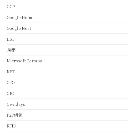
GCP
Google Home
Google Nest
IIoT
i聯網
Microsoft Cortana
NFT
O2O
OIC
Owndays
P2P網貸
RFID