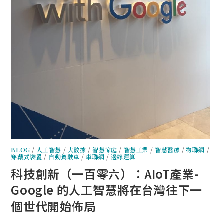
BLOG
/
人工智慧
/
大數據
/
智慧家庭
/
智慧工業
/
智慧醫療
/
物聯網
/
穿戴式裝置
/
自動駕駛車
/
車聯網
/
邊緣運算
科技創新（一百零六）：AIoT產業-
Google 的人工智慧將在台灣往下一
個世代開始佈局