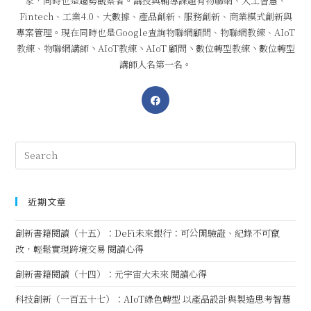
家，同時也是趨勢觀察者。講授與輔導課題有物聯網、人工智慧、
Fintech、工業4.0、大數據、產品創新、服務創新、商業模式創新與
專案管理。現在同時也是Google查詢物聯網顧問、物聯網教練、AIoT
教練、物聯網講師丶AIoT教練丶AIoT 顧問丶數位轉型教練丶數位轉型
講師人名第一名。
近期文章
創新書籍閱讀（十五）：DeFi未來銀行：可公開驗證、紀錄不可竄
改，輕鬆實現跨境交易 閱讀心得
創新書籍閱讀（十四）：元宇宙大未來 閱讀心得
科技創新（一百五十七）：AIoT綠色轉型 以產品設計與製造思考智慧