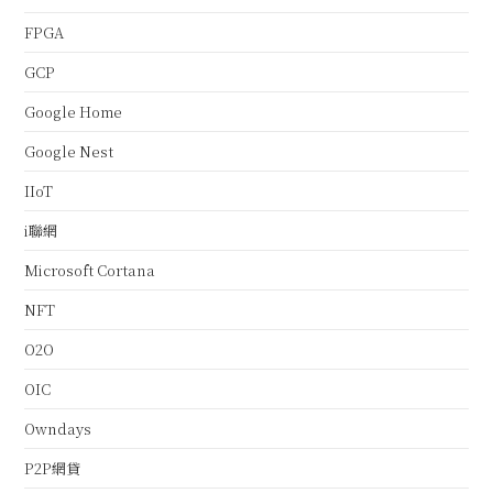
FPGA
GCP
Google Home
Google Nest
IIoT
i聯網
Microsoft Cortana
NFT
O2O
OIC
Owndays
P2P網貸