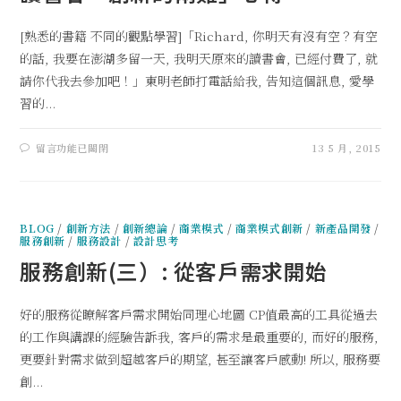
[熟悉的書籍 不同的觀點學習]「Richard, 你明天有沒有空？有空
的話, 我要在澎湖多留一天, 我明天原來的讀書會, 已經付費了, 就
請你代我去參加吧！」東明老師打電話給我, 告知這個訊息, 愛學
習的...
留言功能已關閉
13 5 月, 2015
BLOG
/
創新方法
/
創新總論
/
商業模式
/
商業模式創新
/
新產品開發
/
服務創新
/
服務設計
/
設計思考
服務創新(三）: 從客戶需求開始
好的服務從瞭解客戶需求開始同理心地圖 CP值最高的工具從過去
的工作與講課的經驗告訴我, 客戶的需求是最重要的, 而好的服務,
更要針對需求做到超越客戶的期望, 甚至讓客戶感動! 所以, 服務要
創...