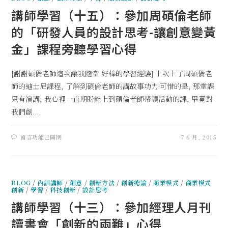
講師學習（十五）：參加周碩倫老師
的「研發人員的設計思考-讓創意變黃
金」課程旁聽學習心得
[謝謝碩倫老師這次讓我隨堂 好棒的學習經驗] 上次上了周碩倫老
師的迪士尼課程, 了解到碩倫老師的講故事功力!可惜的是, 那堂課
只有演講, 我心裡一直期盼能上到碩倫老師帶領活動的課, 畢竟對
我們創...
留言功能已關閉
7 6 月, 2015
BLOG
/
內訓講師
/
創意
/
創新方法
/
創新總論
/
商業模式
/
商業模式
創新
/
學習
/
科技創新
/
設計思考
講師學習（十三）：參加經理人月刊
讀書會「創新的兩難」心得