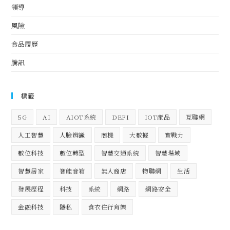
領導
風險
食品履歷
騰訊
標籤
5G
AI
AIOT系統
DEFI
IOT產品
互聯網
人工智慧
人臉辨識
商機
大數據
實戰力
數位科技
數位轉型
智慧交通系統
智慧場域
智慧居家
智能音箱
無人商店
物聯網
生活
發展歷程
科技
系統
網路
網路安全
金融科技
隱私
食衣住行育樂