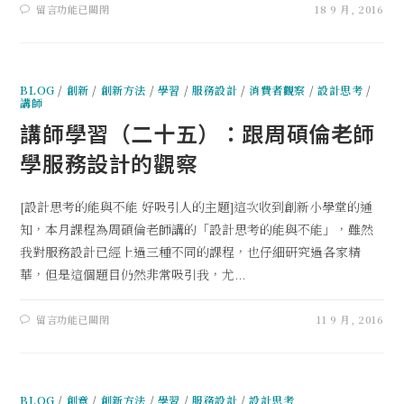
留言功能已關閉
18 9 月, 2016
BLOG
/
創新
/
創新方法
/
學習
/
服務設計
/
消費者觀察
/
設計思考
/
講師
講師學習（二十五）：跟周碩倫老師
學服務設計的觀察
[設計思考的能與不能 好吸引人的主題]這次收到創新小學堂的通
知，本月課程為周碩倫老師講的「設計思考的能與不能」，雖然
我對服務設計已經上過三種不同的課程，也仔細研究過各家精
華，但是這個題目仍然非常吸引我，尤...
留言功能已關閉
11 9 月, 2016
BLOG
/
創意
/
創新方法
/
學習
/
服務設計
/
設計思考