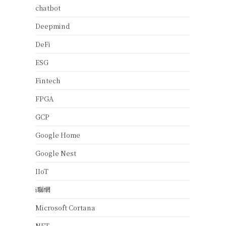
chatbot
Deepmind
DeFi
ESG
Fintech
FPGA
GCP
Google Home
Google Nest
IIoT
i聯網
Microsoft Cortana
NFT