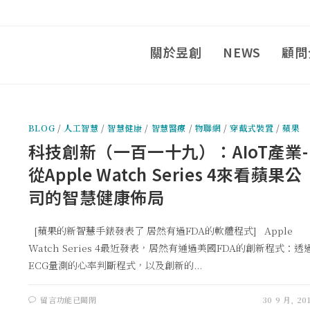
關於昱創
NEWS
顧問
BLOG
/
人工智慧
/
智慧健康
/
智慧醫療
/
物聯網
/
穿戴式裝置
/
蘋果
科技創新（一百一十九）：AIoT產業-
從Apple Watch Series 4來看蘋果公
司的智慧健康佈局
[蘋果的新智慧手錶發表了 居然有過FDA的軟體程式] Apple
Watch Series 4最近發表，居然有通過美國FDA的創新程式：透
ECG量測的心率判斷程式，以及創新的...
留言功能已關閉
30 9 月, 20