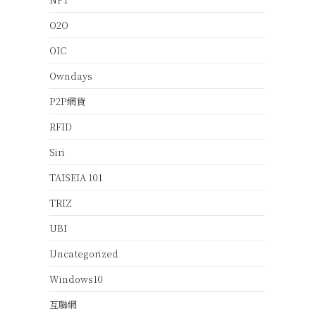
O2O
OIC
Owndays
P2P網貸
RFID
Siri
TAISEIA 101
TRIZ
UBI
Uncategorized
Windows10
互聯網