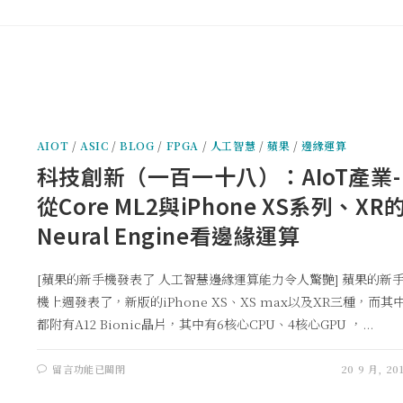
AIOT
/
ASIC
/
BLOG
/
FPGA
/
人工智慧
/
蘋果
/
邊緣運算
科技創新（一百一十八）：AIoT產業-
從Core ML2與iPhone XS系列、XR
Neural Engine看邊緣運算
[蘋果的新手機發表了 人工智慧邊緣運算能力令人驚艷] 蘋果的新
機上週發表了，新版的iPhone XS、XS max以及XR三種，而其
都附有A12 Bionic晶片，其中有6核心CPU、4核心GPU ，...
留言功能已關閉
20 9 月, 20