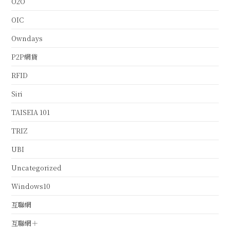
O2O
OIC
Owndays
P2P網貸
RFID
Siri
TAISEIA 101
TRIZ
UBI
Uncategorized
Windows10
互聯網
互聯網＋