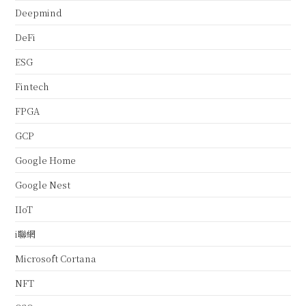
Deepmind
DeFi
ESG
Fintech
FPGA
GCP
Google Home
Google Nest
IIoT
i聯網
Microsoft Cortana
NFT