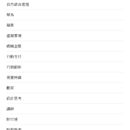
自然語言處理
華為
蘋果
虛擬實境
螞蟻金服
行動支付
行銷創新
視覺辨識
觀察
設計思考
講師
財付通
財務報表