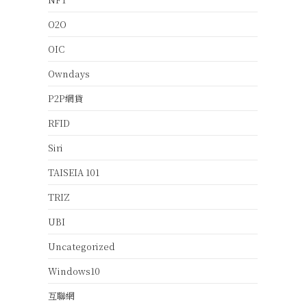
O2O
OIC
Owndays
P2P網貸
RFID
Siri
TAISEIA 101
TRIZ
UBI
Uncategorized
Windows10
互聯網