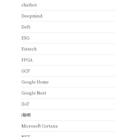
chatbot
Deepmind
DeFi
ESG
Fintech
FPGA
GCP
Google Home
Google Nest
IIoT
i聯網
Microsoft Cortana
NFT