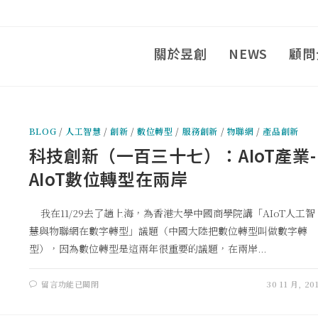
關於昱創
NEWS
顧問
BLOG
/
人工智慧
/
創新
/
數位轉型
/
服務創新
/
物聯網
/
產品創新
科技創新（一百三十七）：AIoT產業-
AIoT數位轉型在兩岸
我在11/29去了趟上海，為香港大學中國商學院講「AIoT人工智
慧與物聯網在數字轉型」議題（中國大陸把數位轉型叫做數字轉
型），因為數位轉型是這兩年很重要的議題，在兩岸...
留言功能已關閉
30 11 月, 20