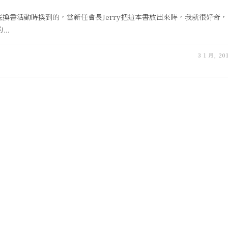
底換書活動時換到的，當新任會長Jerry把這本書放出來時，我就很好奇，
..
3 1 月, 20