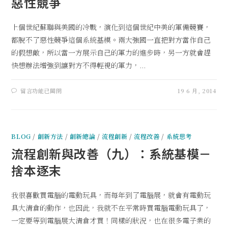
惡性競爭
上個世紀蘇聯與美國的冷戰，演化到這個世紀中美的軍備競賽，
都脫不了惡性競爭這個系統基模。兩大強國一直把對方當作自己
的假想敵，所以當一方展示自己的軍力的進步時，另一方就會趕
快想辦法增強到讓對方不得輕視的軍力，...
留言功能已關閉
19 6 月, 2014
BLOG
/
創新方法
/
創新總論
/
流程創新
/
流程改善
/
系統思考
流程創新與改善（九）：系統基模－
捨本逐末
我很喜歡買電腦的電動玩具，而每年到了電腦展，就會有電動玩
具大清倉的動作，也因此，我就不在平常時買電腦電動玩具了，
一定要等到電腦展大清倉才買！同樣的狀況，也在很多電子業的