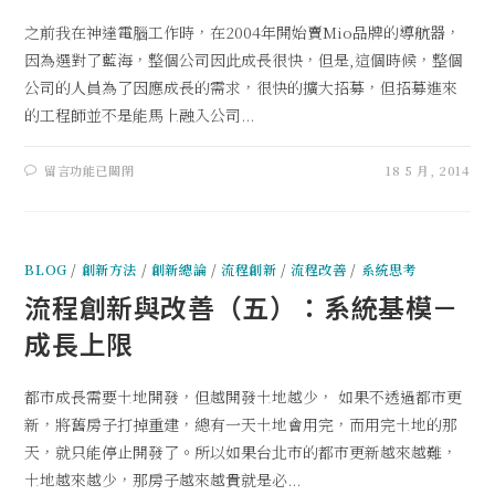
之前我在神達電腦工作時，在2004年開始賣Mio品牌的導航器，
因為選對了藍海，整個公司因此成長很快，但是,這個時候，整個
公司的人員為了因應成長的需求，很快的擴大招募，但招募進來
的工程師並不是能馬上融入公司...
留言功能已關閉
18 5 月, 2014
BLOG
/
創新方法
/
創新總論
/
流程創新
/
流程改善
/
系統思考
流程創新與改善（五）：系統基模－
成長上限
都市成長需要土地開發，但越開發土地越少， 如果不透過都市更
新，將舊房子打掉重建，總有一天土地會用完，而用完土地的那
天，就只能停止開發了。所以如果台北市的都市更新越來越難，
土地越來越少，那房子越來越貴就是必...