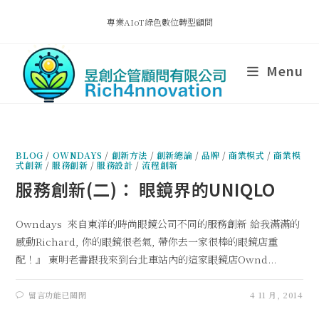
專業AIoT綠色數位轉型顧問
Menu
BLOG
/
OWNDAYS
/
創新方法
/
創新總論
/
品牌
/
商業模式
/
商業模
式創新
/
服務創新
/
服務設計
/
流程創新
服務創新(二)： 眼鏡界的UNIQLO
Owndays 來自東洋的時尚眼鏡公司不同的服務創新 給我滿滿的
感動Richard, 你的眼鏡很老氣, 帶你去一家很棒的眼鏡店重
配！』 東明老書跟我來到台北車站內的這家眼鏡店Ownd...
留言功能已關閉
4 11 月, 2014