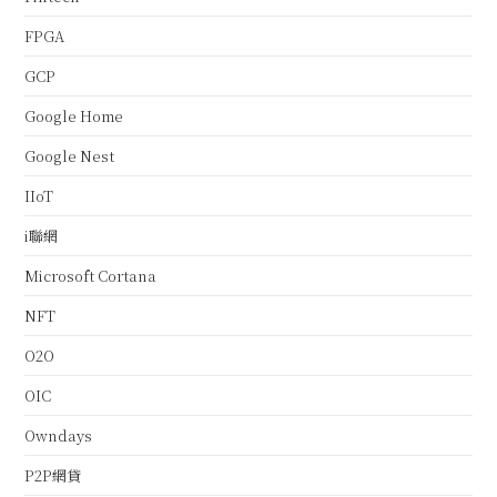
FPGA
GCP
Google Home
Google Nest
IIoT
i聯網
Microsoft Cortana
NFT
O2O
OIC
Owndays
P2P網貸