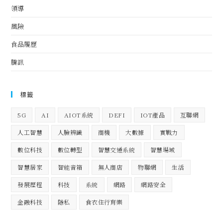
領導
風險
食品履歷
騰訊
標籤
5G
AI
AIOT系統
DEFI
IOT產品
互聯網
人工智慧
人臉辨識
商機
大數據
實戰力
數位科技
數位轉型
智慧交通系統
智慧場域
智慧居家
智能音箱
無人商店
物聯網
生活
發展歷程
科技
系統
網路
網路安全
金融科技
隱私
食衣住行育樂