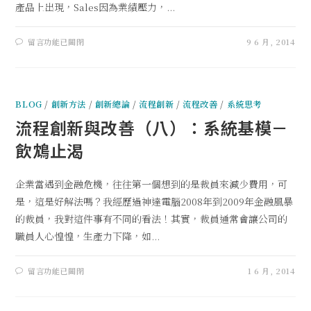
產品上出現，Sales因為業績壓力，...
留言功能已關閉
9 6 月, 2014
BLOG
/
創新方法
/
創新總論
/
流程創新
/
流程改善
/
系統思考
流程創新與改善（八）：系統基模－
飲鴆止渴
企業當遇到金融危機，往往第一個想到的是裁員來減少費用，可
是，這是好解法嗎？我經歷過神達電腦2008年到2009年金融風暴
的裁員，我對這件事有不同的看法！其實，裁員通常會讓公司的
職員人心惶惶，生產力下降，如...
留言功能已關閉
1 6 月, 2014