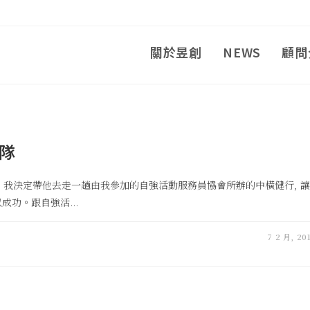
關於昱創
NEWS
顧問
隊
, 我決定帶他去走一趟由我參加的自強活動服務員協會所辦的中橫健行, 讓
成功。跟自強活...
7 2 月, 20