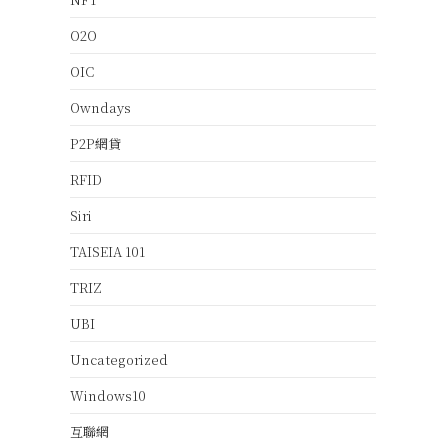
O2O
OIC
Owndays
P2P網貸
RFID
Siri
TAISEIA 101
TRIZ
UBI
Uncategorized
Windows10
互聯網