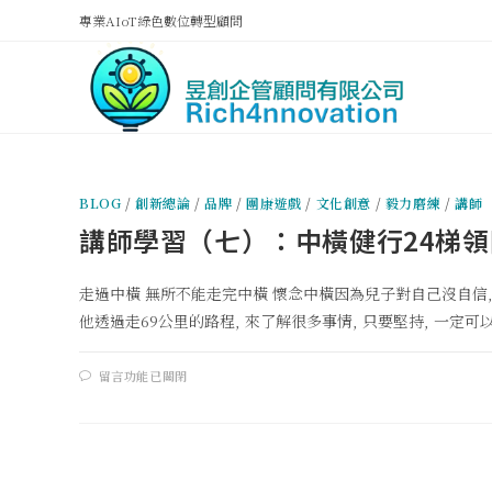
專業AIoT綠色數位轉型顧問
BLOG
/
創新總論
/
品牌
/
團康遊戲
/
文化創意
/
毅力磨練
/
講師
講師學習（七）：中橫健行24梯領
走過中橫 無所不能走完中橫 懷念中橫因為兒子對自己沒自信
他透過走69公里的路程, 來了解很多事情, 只要堅持, 一定可以
留言功能已關閉