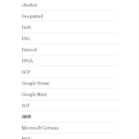
chatbot
Deepmind
DeFi
ESG
Fintech
FPGA
GCP
Google Home
Google Nest
IIoT
i聯網
Microsoft Cortana
NFT