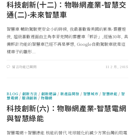
科技創新(十二)：物聯網產業-智慧交
通(二)-未來智慧車
智慧車 輔助駕駛更安全小的時候, 我最喜歡看美國的影集-霹靂遊
俠, 超級喜歡裡面由主角李麥克開的霹靂車「夥計」,經過30年, 具
備夥計功能的智慧車已經不再是夢想, Google自動駕駛車就是這
樣車子的雛形...
留言功能已關閉
11 2 月, 2015
BLOG
/
創新方法
/
創新總論
/
新產品開發
/
智慧城市
/
智慧綠能
/
智
慧電網
/
服務創新
/
物聯網
科技創新(六)：物聯網產業-智慧電網
與智慧綠能
智慧電網＋智慧綠能 核能的替代 地球暖化的減少方案台灣的用電