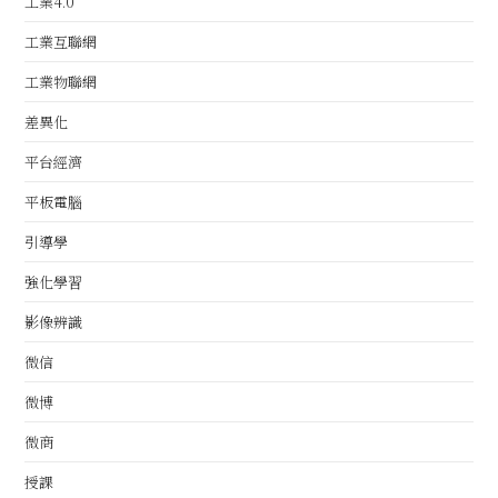
工業4.0
工業互聯網
工業物聯網
差異化
平台經濟
平板電腦
引導學
強化學習
影像辨識
微信
微博
微商
授課