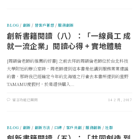
BLOG
/
創新
/
替客戶著想
/
服務創新
創新書籍閱讀（八）：「一線員工 成
就一流企業」閱讀心得 + 實地體驗
[周碩倫老師的推薦的好書] 之前去拜訪周碩倫老師位於台北科技
大學附近的辦公室時，周老師提到這本書是他講到服務常常建議
的書，那時我已經確定今年的北海道之行會去本書所提到的星野
TAMAMU度假村，於是趕快購入...
留言功能已關閉
14 2 月, 2017
BLOG
/
創新
/
創新方法
/
口碑
/
客戶共創
/
服務創新
/
社群
創新書籍閱讀（五）：「共同創造 到