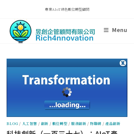
專業AIoT綠色數位轉型顧問
Menu
BLOG
/
人工智慧
/
創新
/
數位轉型
/
服務創新
/
物聯網
/
產品創新
科技創新（一百三十七）：AIoT產