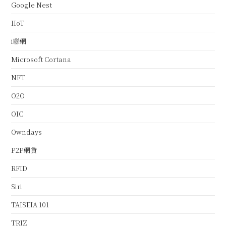
Google Nest
IIoT
i聯網
Microsoft Cortana
NFT
O2O
OIC
Owndays
P2P網貸
RFID
Siri
TAISEIA 101
TRIZ