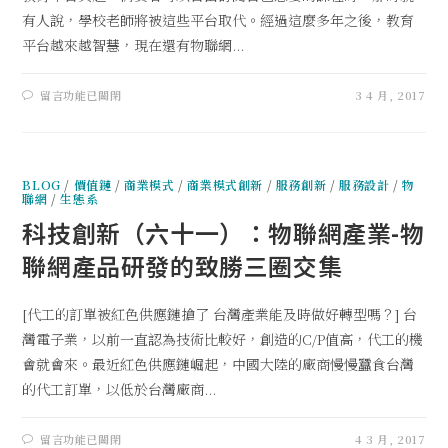
有人說，學校老師將被這些平台取代。經過這麼多年之後，教育
平台越來越智慧，現在還有物聯網...
留言功能已關閉
3 4 月, 2017
BLOG
/
價值鏈
/
商業模式
/
商業模式創新
/
服務創新
/
服務設計
/
物
聯網
/
生態系
科技創新（六十一）：物聯網產業-物
聯網產品研發的致勝三圈交集
[代工的訂單被紅色供應鏈搶了 台灣產業能及時做好轉型嗎？] 台
灣電子業，以前一直認為技術比較好，創造的C/P值高，代工的機
會就會來。最近紅色供應鏈崛起，中國大陸的廠商慢慢蠶食台灣
的代工訂單，以低於台灣廠商...
留言功能已關閉
4 3 月, 2017