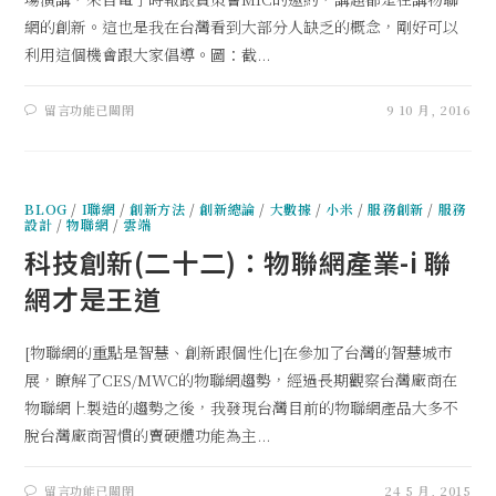
網的創新。這也是我在台灣看到大部分人缺乏的概念，剛好可以
利用這個機會跟大家倡導。圖：截...
留言功能已關閉
9 10 月, 2016
BLOG
/
I聯網
/
創新方法
/
創新總論
/
大數據
/
小米
/
服務創新
/
服務
設計
/
物聯網
/
雲端
科技創新(二十二)：物聯網產業-i 聯
網才是王道
[物聯網的重點是智慧、創新跟個性化]在參加了台灣的智慧城市
展，瞭解了CES/MWC的物聯網趨勢，經過長期觀察台灣廠商在
物聯網上製造的趨勢之後，我發現台灣目前的物聯網產品大多不
脫台灣廠商習慣的賣硬體功能為主...
留言功能已關閉
24 5 月, 2015