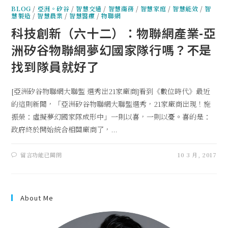
BLOG
/
亞洲。矽谷
/
智慧交通
/
智慧商務
/
智慧家庭
/
智慧能效
/
智
慧製造
/
智慧農業
/
智慧醫療
/
物聯網
科技創新（六十二）：物聯網產業-亞
洲矽谷物聯網夢幻國家隊行嗎？不是
找到隊員就好了
[亞洲矽谷物聯網大聯盟 選秀出21家廠商]看到《數位時代》最近
的這則新聞，「亞洲矽谷物聯網大聯盟選秀，21家廠商出現！施
振榮：虛擬夢幻國家隊成形中」一則以喜，一則以憂。喜的是：
政府終於開始統合相關廠商了，...
留言功能已關閉
10 3 月, 2017
About Me