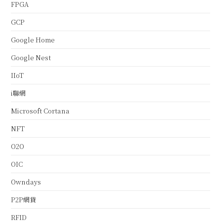
FPGA
GCP
Google Home
Google Nest
IIoT
i聯網
Microsoft Cortana
NFT
O2O
OIC
Owndays
P2P網貸
RFID