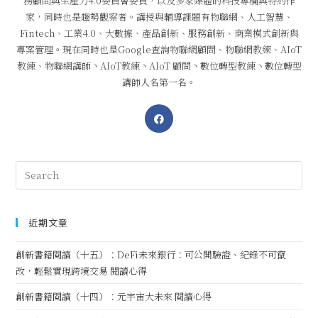
務顧問與生產力4.0委員會委員，以及多家媒體的科技專欄與特約作
家，同時也是趨勢觀察者。講授與輔導課題有物聯網、人工智慧、
Fintech、工業4.0、大數據、產品創新、服務創新、商業模式創新與
專案管理。現在同時也是Google查詢物聯網顧問、物聯網教練、AIoT
教練、物聯網講師丶AIoT教練丶AIoT 顧問丶數位轉型教練丶數位轉型
講師人名第一名。
近期文章
創新書籍閱讀（十五）：DeFi未來銀行：可公開驗證、紀錄不可竄
改，輕鬆實現跨境交易 閱讀心得
創新書籍閱讀（十四）：元宇宙大未來 閱讀心得