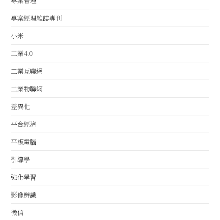
專案管理
專案經理雜誌專刊
小米
工業4.0
工業互聯網
工業物聯網
差異化
平台經濟
平板電腦
引導學
強化學習
影像辨識
微信