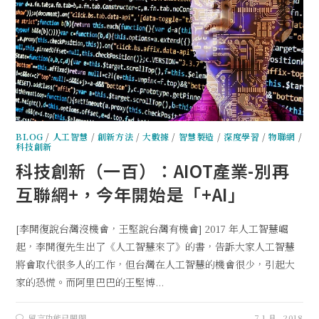
BLOG
/
人工智慧
/
創新方法
/
大數據
/
智慧製造
/
深度學習
/
物聯網
/
科技創新
科技創新（一百）：AIOT產業-別再
互聯網+，今年開始是「+AI」
[李開復說台灣沒機會，王堅說台灣有機會] 2017 年人工智慧崛
起，李開復先生出了《人工智慧來了》的書，告訴大家人工智慧
將會取代很多人的工作，但台灣在人工智慧的機會很少，引起大
家的恐慌。而阿里巴巴的王堅博...
留言功能已關閉
7 1 月, 2018