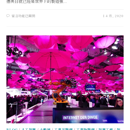
德美日就已經是世界上的製造強...
留言功能已關閉
1 4 月, 2020
BLOG
/
人工智慧
/
大數據
/
工業互聯網
/
工業物聯網
/
智慧工廠
/
智