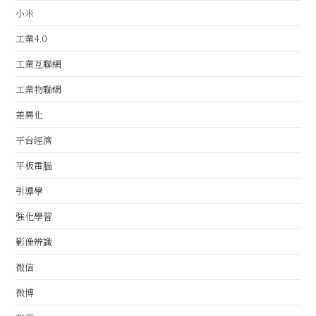
小米
工業4.0
工業互聯網
工業物聯網
差異化
平台經濟
平板電腦
引導學
強化學習
影像辨識
微信
微博