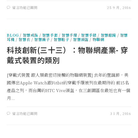
留言功能已關閉
25 9 月, 2016
BLOG
/
智慧戒指
/
智慧手套
/
智慧手環
/
智慧手錶
/
智慧眼鏡
/
智慧
耳機
/
智慧衣
/
智慧襪子
/
智慧鞋子
/
智慧頭盔
/
物聯網
科技創新(三十三）：物聯網產業- 穿
戴式裝置的類別
[穿戴式裝置 跟人類最密切接觸的物聯網裝置] 去年的聖誕節，美
國傳出Apple Watch跟Fitbit的穿戴手環被列在最期待的 前15名
產品之列，而台灣的HTC Vive頭盔，在三創園區在最近也有一個
月...
留言功能已關閉
3 1 月, 2016