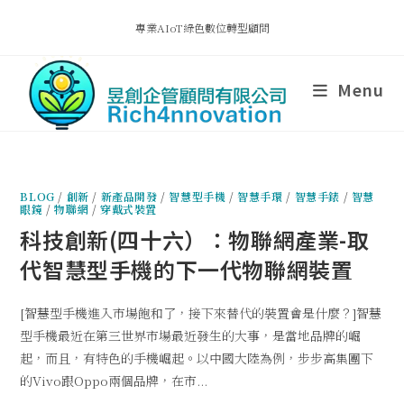
專業AIoT綠色數位轉型顧問
Menu
BLOG
/
創新
/
新產品開發
/
智慧型手機
/
智慧手環
/
智慧手錶
/
智慧
眼鏡
/
物聯網
/
穿戴式裝置
科技創新(四十六）：物聯網產業-取
代智慧型手機的下一代物聯網裝置
[智慧型手機進入市場飽和了，接下來替代的裝置會是什麼？]智慧
型手機最近在第三世界市場最近發生的大事，是當地品牌的崛
起，而且，有特色的手機崛起。以中國大陸為例，步步高集團下
的Vivo跟Oppo兩個品牌，在市...