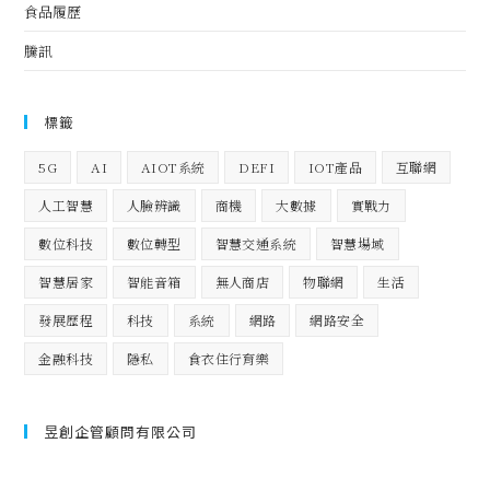
食品履歷
騰訊
標籤
5G
AI
AIOT系統
DEFI
IOT產品
互聯網
人工智慧
人臉辨識
商機
大數據
實戰力
數位科技
數位轉型
智慧交通系統
智慧場域
智慧居家
智能音箱
無人商店
物聯網
生活
發展歷程
科技
系統
網路
網路安全
金融科技
隱私
食衣住行育樂
昱創企管顧問有限公司