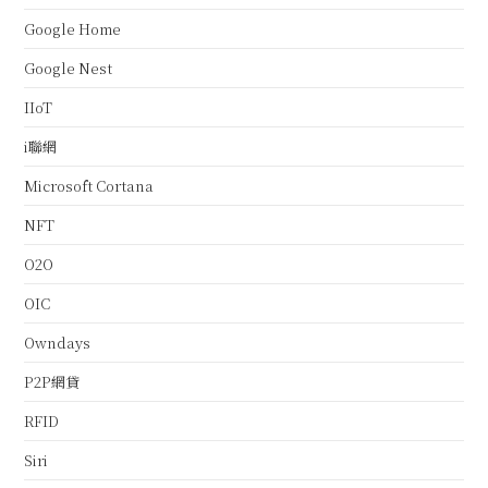
Google Home
Google Nest
IIoT
i聯網
Microsoft Cortana
NFT
O2O
OIC
Owndays
P2P網貸
RFID
Siri