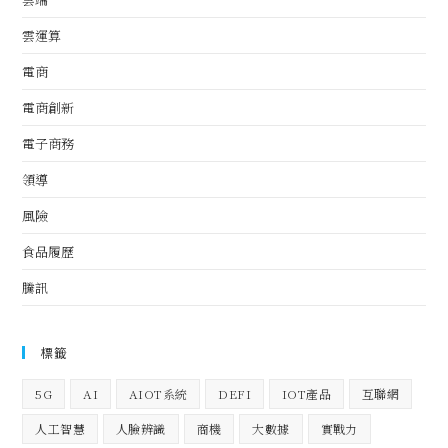
雲運算
電商
電商創新
電子商務
領導
風險
食品履歷
騰訊
標籤
5G
AI
AIOT系統
DEFI
IOT產品
互聯網
人工智慧
人臉辨識
商機
大數據
實戰力