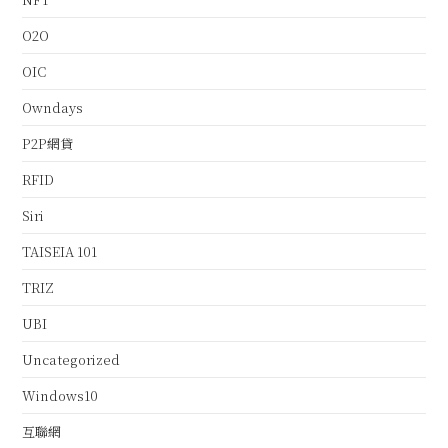
O2O
OIC
Owndays
P2P網貸
RFID
Siri
TAISEIA 101
TRIZ
UBI
Uncategorized
Windows10
互聯網