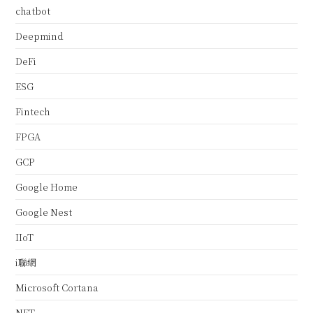
chatbot
Deepmind
DeFi
ESG
Fintech
FPGA
GCP
Google Home
Google Nest
IIoT
i聯網
Microsoft Cortana
NFT