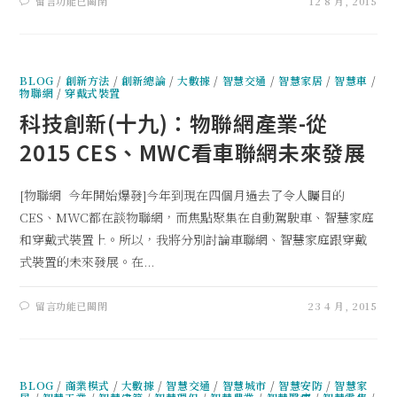
留言功能已關閉
12 8 月, 2015
BLOG
/
創新方法
/
創新總論
/
大數據
/
智慧交通
/
智慧家居
/
智慧車
/
物聯網
/
穿戴式裝置
科技創新(十九)：物聯網產業-從
2015 CES、MWC看車聯網未來發展
[物聯網 今年開始爆發]今年到現在四個月過去了令人矚目的
CES、MWC都在談物聯網，而焦點聚集在自動駕駛車、智慧家庭
和穿戴式裝置上。所以，我將分別討論車聯網、智慧家庭跟穿戴
式裝置的未來發展。在...
留言功能已關閉
23 4 月, 2015
BLOG
/
商業模式
/
大數據
/
智慧交通
/
智慧城市
/
智慧安防
/
智慧家