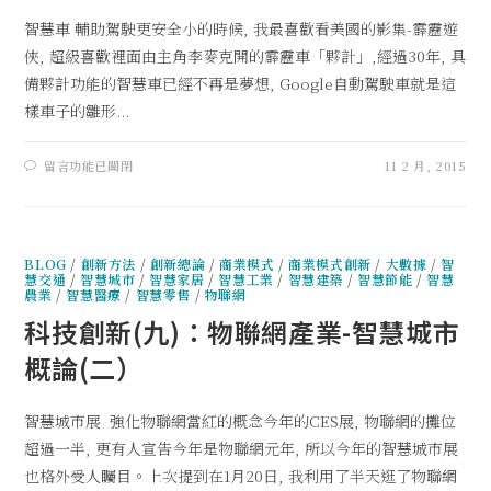
智慧車 輔助駕駛更安全小的時候, 我最喜歡看美國的影集-霹靂遊
俠, 超級喜歡裡面由主角李麥克開的霹靂車「夥計」,經過30年, 具
備夥計功能的智慧車已經不再是夢想, Google自動駕駛車就是這
樣車子的雛形...
留言功能已關閉
11 2 月, 2015
BLOG
/
創新方法
/
創新總論
/
商業模式
/
商業模式創新
/
大數據
/
智
慧交通
/
智慧城市
/
智慧家居
/
智慧工業
/
智慧建築
/
智慧節能
/
智慧
農業
/
智慧醫療
/
智慧零售
/
物聯網
科技創新(九)：物聯網產業-智慧城市
概論(二）
智慧城市展 強化物聯網當紅的概念今年的CES展, 物聯網的攤位
超過一半, 更有人宣告今年是物聯網元年, 所以今年的智慧城市展
也格外受人矚目。上次提到在1月20日, 我利用了半天逛了物聯網