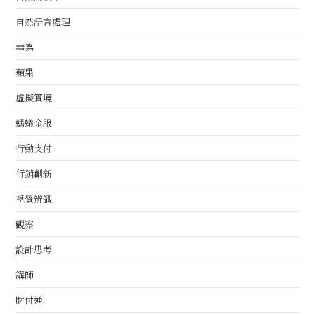
自然語言處理
華為
蘋果
虛擬實境
螞蟻金服
行動支付
行銷創新
視覺辨識
觀察
設計思考
講師
財付通