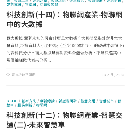
居
/
智慧工業
/
智慧建築
/
智慧環保
/
智慧農業
/
智慧醫療
/
智慧零售
/
智慧電網
/
物聯網
/
穿戴式裝置
科技創新(十四)：物聯網產業-物聯網
中的大數據
巨大數據 藏著未知的機會什麼是大數據？大數據是指針對非常大
量資料,泛指資料大小至PB級（至少1000顆1Tera的硬碟才裝得下)
的資料做分析。而大數據是要對資料全體做分析，不是只選其中
幾個抽樣做代表來分析...
留言功能已關閉
23 2 月, 2015
BLOG
/
創新方法
/
創新總論
/
新產品開發
/
智慧交通
/
智慧城市
/
智
慧車
/
服務創新
/
物聯網
科技創新(十二)：物聯網產業-智慧交
通(二)-未來智慧車