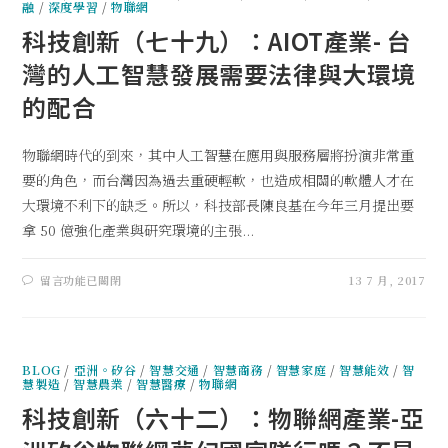
融
/
深度學習
/
物聯網
科技創新（七十九）：AIOT產業- 台
灣的人工智慧發展需要法律與大環境
的配合
物聯網時代的到來，其中人工智慧在應用與服務層將扮演非常重
要的角色，而台灣因為過去重硬輕軟，也造成相關的軟體人才在
大環境不利下的缺乏。所以，科技部長陳良基在今年三月提出要
拿 50 億強化產業與研究環境的主張...
留言功能已關閉
13 7 月, 2017
BLOG
/
亞洲。矽谷
/
智慧交通
/
智慧商務
/
智慧家庭
/
智慧能效
/
智
慧製造
/
智慧農業
/
智慧醫療
/
物聯網
科技創新（六十二）：物聯網產業-亞