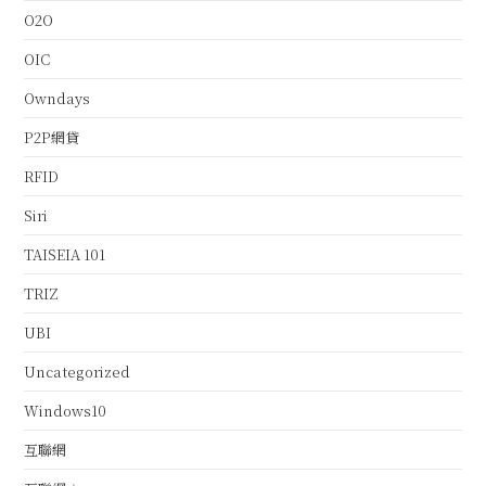
O2O
OIC
Owndays
P2P網貸
RFID
Siri
TAISEIA 101
TRIZ
UBI
Uncategorized
Windows10
互聯網