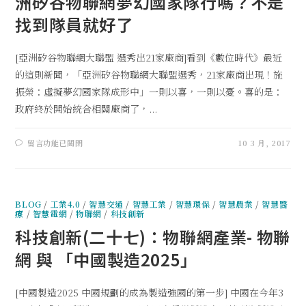
洲矽谷物聯網夢幻國家隊行嗎？不是
找到隊員就好了
[亞洲矽谷物聯網大聯盟 選秀出21家廠商]看到《數位時代》最近
的這則新聞，「亞洲矽谷物聯網大聯盟選秀，21家廠商出現！施
振榮：虛擬夢幻國家隊成形中」一則以喜，一則以憂。喜的是：
政府終於開始統合相關廠商了，...
留言功能已關閉
10 3 月, 2017
BLOG
/
工業4.0
/
智慧交通
/
智慧工業
/
智慧環保
/
智慧農業
/
智慧醫
療
/
智慧電網
/
物聯網
/
科技創新
科技創新(二十七)：物聯網產業- 物聯
網 與 「中國製造2025」
[中國製造2025 中國規劃的成為製造強國的第一步] 中國在今年3