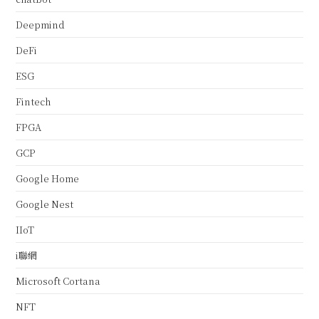
Deepmind
DeFi
ESG
Fintech
FPGA
GCP
Google Home
Google Nest
IIoT
i聯網
Microsoft Cortana
NFT