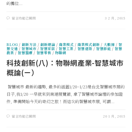
的攤位...
留言功能已關閉
3 2 月, 2015
BLOG
/
創新方法
/
創新總論
/
商業模式
/
商業模式創新
/
大數據
/
智
慧交通
/
智慧城市
/
智慧家居
/
智慧工業
/
智慧建築
/
智慧節能
/
智慧
農業
/
智慧醫療
/
智慧零售
/
物聯網
科技創新(八)：物聯網產業-智慧城市
概論(ㄧ）
智慧城市 最新的趨勢, 最多的涵蓋1/20~1/23是台北智慧城市展的
日子,我1/20 一早就來到南港展覽館, 拿了智慧城市論壇的參加證
件, 準備開始今天的奇幻之旅！而這次的智慧城市展, 可謂...
留言功能已關閉
20 1 月, 2015