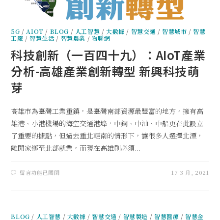
5G
/
AIOT
/
BLOG
/
人工智慧
/
大數據
/
智慧交通
/
智慧城市
/
智慧
工廠
/
智慧生活
/
智慧農業
/
物聯網
科技創新（一百四十九）：AIoT產業
分析-高雄產業創新轉型 新興科技萌
芽
高雄市為臺灣工業重鎮，是臺灣南部資源最豐富的地方，擁有高
雄港、小港機場的海空交通港埠，中鋼、中油、中船更在此設立
了重要的據點，但過去重北輕南的情形下，讓很多人選擇北漂，
離開家鄉至北部就業，而現在高雄則必須...
留言功能已關閉
17 3 月, 2021
BLOG
/
人工智慧
/
大數據
/
智慧交通
/
智慧製造
/
智慧醫療
/
智慧金