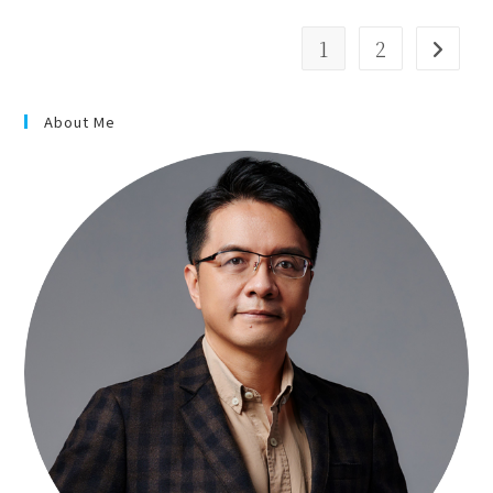
1
2
About Me