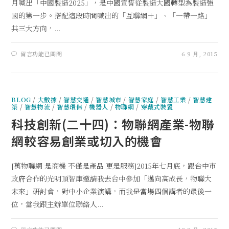
月喊出「中國製造2025」，是中國宣誓從製造大國轉型為製造強
國的第一步。搭配這段時間喊出的「互聯網＋」、「一帶一路」
共三大方向，...
留言功能已關閉
6 9 月, 2015
BLOG
/
大數據
/
智慧交通
/
智慧城市
/
智慧家庭
/
智慧工業
/
智慧建
築
/
智慧物流
/
智慧環保
/
機器人
/
物聯網
/
穿戴式裝置
科技創新(二十四)：物聯網產業-物聯
網較容易創業或切入的機會
[萬物聯網 是商機 不僅是產品 更是服務]2015年七月底，跟台中市
政府合作的光明頂智庫邀請我去台中參加「邁向高成長，物聯大
未來」研討會，對中小企業演講，而我是當場四個講者的最後一
位，當我跟主辦單位聯絡人...