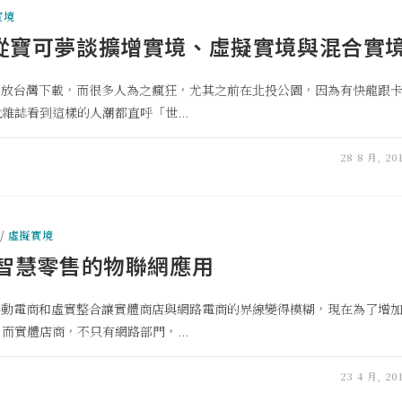
實境
-從寶可夢談擴增實境、虛擬實境與混合實
夢開放台灣下載，而很多人為之瘋狂，尤其之前在北投公園，因為有快龍跟
誌看到這樣的人潮都直呼「世...
28 8 月, 20
/
虛擬實境
 智慧零售的物聯網應用
，移動電商和虛實整合讓實體商店與網路電商的界線變得模糊，現在為了增
實體店商，不只有網路部門，...
23 4 月, 20