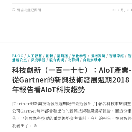
留言功能已關閉
31 7 月, 20
BLOG
/
人工智慧
/
創新
/
區塊鏈
/
強化學習
/
擴增實境
/
智慧家庭
/
智
慧辦公室
/
深度學習
/
混合實境
/
物聯網
/
自動駕駛車
科技創新（一百一十七）：AIoT產業-
從Gartner的新興技術發展週期2018
年報告看AIoT科技趨勢
[Gartner的新興技術發展週期報告最近發出了] 著名科技市廠調查
公司Gartner每年都會發出他的新興技術發展週期報告，而這份報
告，已經成為科技界的重要趨勢參考資料，今年的報告，在最近終
於發出了。 &...