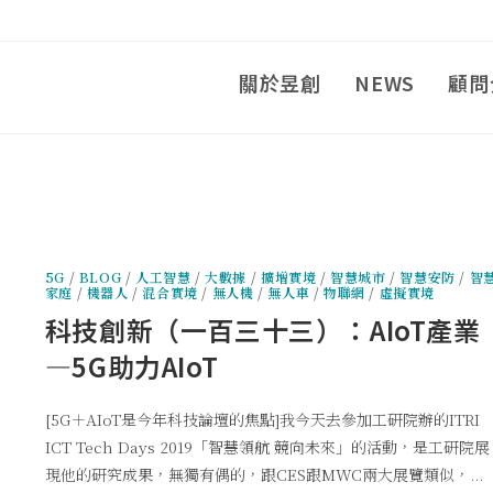
關於昱創
NEWS
顧問
5G
/
BLOG
/
人工智慧
/
大數據
/
擴增實境
/
智慧城市
/
智慧安防
/
智
家庭
/
機器人
/
混合實境
/
無人機
/
無人車
/
物聯網
/
虛擬實境
科技創新（一百三十三）：AIoT產業
—5G助力AIoT
[5G＋AIoT是今年科技論壇的焦點]我今天去參加工研院辦的ITRI
ICT Tech Days 2019「智慧領航 競向未來」的活動，是工研院展
現他的研究成果，無獨有偶的，跟CES跟MWC兩大展覽類似，...