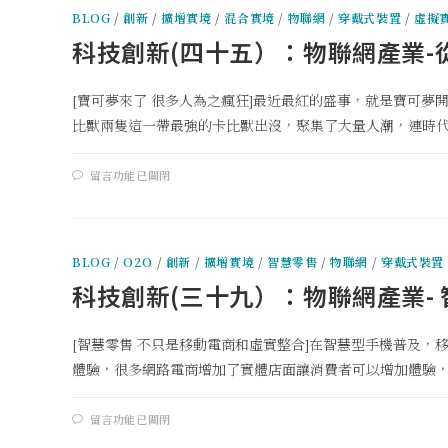
BLOG
/
創新
/
擴增實境
/
混合實境
/
物聯網
/
穿戴式裝置
/
虛擬
科技創新(四十五）：物聯網產業
[寶可夢來了 很多人為之瘋狂]最近最紅的盛事，就是寶可
比獸兩隻這一帶最強的卡比獸出沒，聚集了大量人潮，連時代雜
留言功能已關閉
BLOG
/
O2O
/
創新
/
擴增實境
/
智慧零售
/
物聯網
/
穿戴式裝置
科技創新(三十九）：物聯網產業-
[智慧零售 不只是移動電商和虛實整合]在智慧型手機普及
體驗，很多網路電商增加了實體店面讓消費者可以增加體驗，而
留言功能已關閉