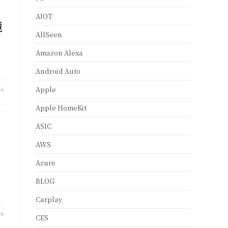
AIOT
境
AllSeen
卡
Amazon Alexa
Android Auto
Apple
16
Apple HomeKit
ASIC
AWS
Azure
加
BLOG
Carplay
16
CES