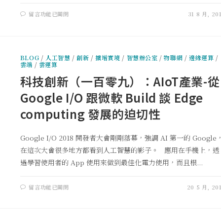
留言功能已關閉
31 8 月, 20
BLOG
/
人工智慧
/
創新
/
擴增實境
/
智慧辦公室
/
物聯網
/
邊緣運算
/
雲端
/
雲運算
科技創新（一百零九）：AIoT產業-從
Google I/O 跟微軟 Build 談 Edge
computing 發展的迫切性
Google I/O 2018 開發者大會剛剛落幕，強調 AI 第一的 Google
在這次大會很多地方都看到人工智慧的影子。 應用在手機上，透
過學習使用者的 App 使用來做到最佳化電力使用，而且根...
留言功能已關閉
20 5 月, 20