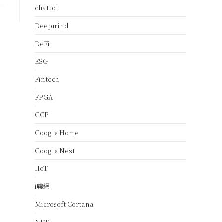
chatbot
Deepmind
DeFi
ESG
Fintech
FPGA
GCP
Google Home
Google Nest
IIoT
i聯網
Microsoft Cortana
NFT