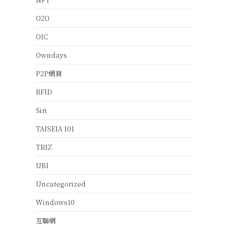
O2O
OIC
Owndays
P2P網貸
RFID
Siri
TAISEIA 101
TRIZ
UBI
Uncategorized
Windows10
互聯網