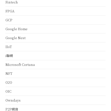
Fintech
FPGA
GCP
Google Home
Google Nest
IIoT
i聯網
Microsoft Cortana
NFT
O2O
OIC
Owndays
P2P網貸