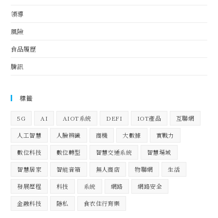
領導
風險
食品履歷
騰訊
標籤
5G
AI
AIOT系統
DEFI
IOT產品
互聯網
人工智慧
人臉辨識
商機
大數據
實戰力
數位科技
數位轉型
智慧交通系統
智慧場域
智慧居家
智能音箱
無人商店
物聯網
生活
發展歷程
科技
系統
網路
網路安全
金融科技
隱私
食衣住行育樂