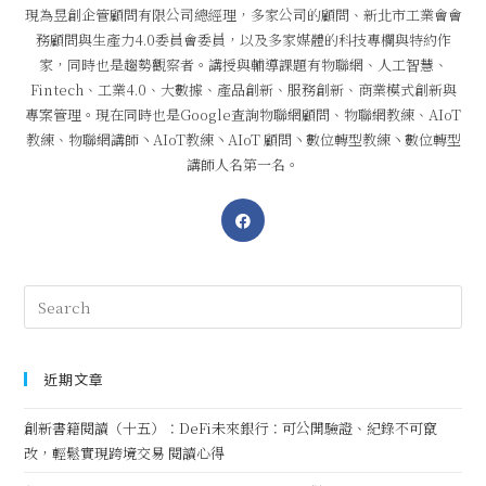
現為昱創企管顧問有限公司總經理，多家公司的顧問、新北市工業會會
務顧問與生產力4.0委員會委員，以及多家媒體的科技專欄與特約作
家，同時也是趨勢觀察者。講授與輔導課題有物聯網、人工智慧、
Fintech、工業4.0、大數據、產品創新、服務創新、商業模式創新與
專案管理。現在同時也是Google查詢物聯網顧問、物聯網教練、AIoT
教練、物聯網講師丶AIoT教練丶AIoT 顧問丶數位轉型教練丶數位轉型
講師人名第一名。
近期文章
創新書籍閱讀（十五）：DeFi未來銀行：可公開驗證、紀錄不可竄
改，輕鬆實現跨境交易 閱讀心得