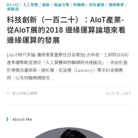
BLOG
/
人工智慧
/
創新
/
推論引擎
/
物聯網
/
科技創新
/
邊緣運算
/
雲服務
科技創新（一百二十）：AIoT產業-
從AIoT展的2018 邊緣運算論壇來看
邊緣運算的發展
[AIoT時代來臨 邊緣運算重要性日益增加] 去年底，工研院IEK的
產業趨勢眺望提出「人工智慧與物聯網將快速匯流」，而由於基
於頻寬流量限制、隱私權、低延遲（Latency）需求的各類應
用，以及物聯網網路安...
留言功能已關閉
14 10 月, 2018
About Me