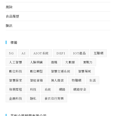
風險
食品履歷
騰訊
標籤
5G
AI
AIOT系統
DEFI
IOT產品
互聯網
人工智慧
人臉辨識
商機
大數據
實戰力
數位科技
數位轉型
智慧交通系統
智慧場域
智慧居家
智能音箱
無人商店
物聯網
生活
發展歷程
科技
系統
網路
網路安全
金融科技
隱私
食衣住行育樂
昱創企管顧問有限公司