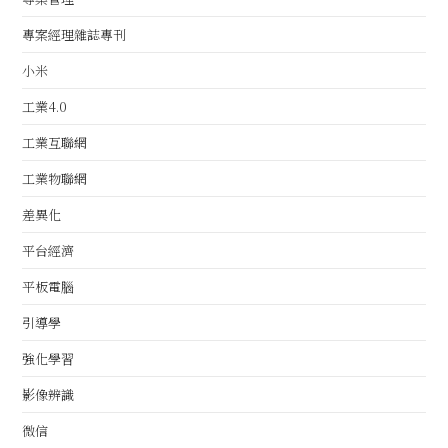
專案經理雜誌專刊
小米
工業4.0
工業互聯網
工業物聯網
差異化
平台經濟
平板電腦
引導學
強化學習
影像辨識
微信