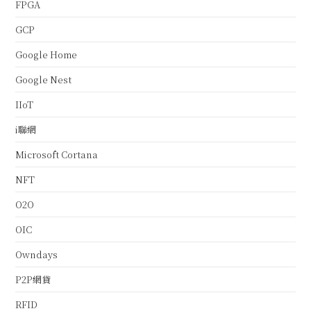
FPGA
GCP
Google Home
Google Nest
IIoT
i聯網
Microsoft Cortana
NFT
O2O
OIC
Owndays
P2P網貸
RFID