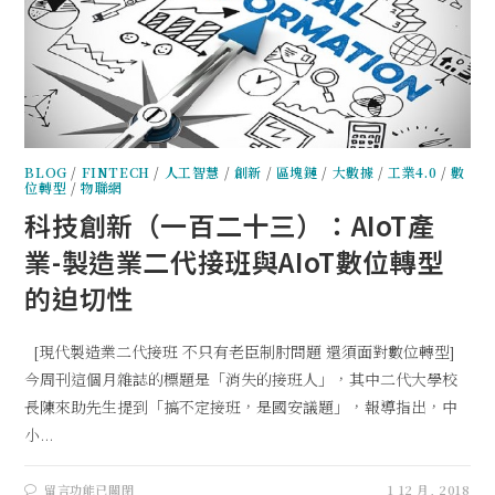
BLOG
/
FINTECH
/
人工智慧
/
創新
/
區塊鏈
/
大數據
/
工業4.0
/
數
位轉型
/
物聯網
科技創新（一百二十三）：AIoT產
業-製造業二代接班與AIoT數位轉型
的迫切性
[現代製造業二代接班 不只有老臣制肘問題 還須面對數位轉型]
今周刊這個月雜誌的標題是「消失的接班人」，其中二代大學校
長陳來助先生提到「搞不定接班，是國安議題」，報導指出，中
小...
留言功能已關閉
1 12 月, 2018