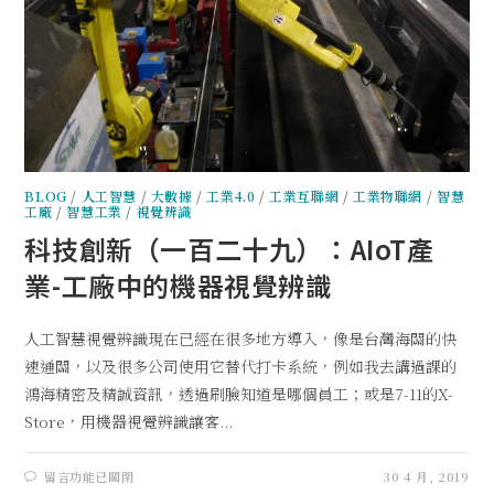
BLOG
/
人工智慧
/
大數據
/
工業4.0
/
工業互聯網
/
工業物聯網
/
智慧
工廠
/
智慧工業
/
視覺辨識
科技創新（一百二十九）：AIoT產
業-工廠中的機器視覺辨識
人工智慧視覺辨識現在已經在很多地方導入，像是台灣海關的快
速通關，以及很多公司使用它替代打卡系統，例如我去講過課的
鴻海精密及精誠資訊，透過刷臉知道是哪個員工；或是7-11的X-
Store，用機器視覺辨識讓客...
留言功能已關閉
30 4 月, 2019