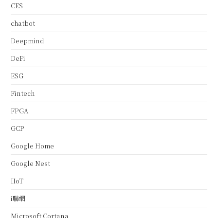
CES
chatbot
Deepmind
DeFi
ESG
Fintech
FPGA
GCP
Google Home
Google Nest
IIoT
i聯網
Microsoft Cortana