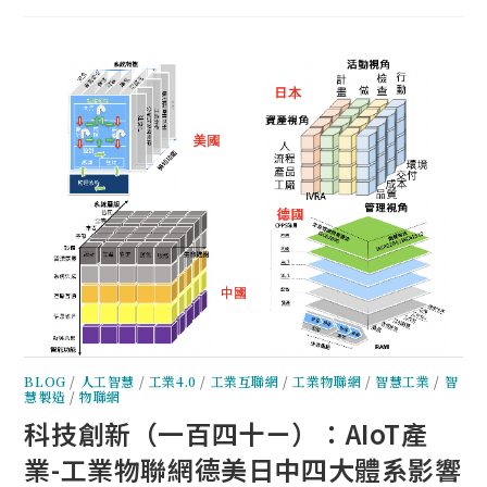
BLOG
/
人工智慧
/
工業4.0
/
工業互聯網
/
工業物聯網
/
智慧工業
/
智
慧製造
/
物聯網
科技創新（一百四十ㄧ）：AIoT產
業-工業物聯網德美日中四大體系影響