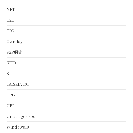
NFT
O2O
OIC
Owndays
P2P網貸
RFID
Siri
TAISEIA 101
TRIZ
UBI
Uncategorized
Windows10