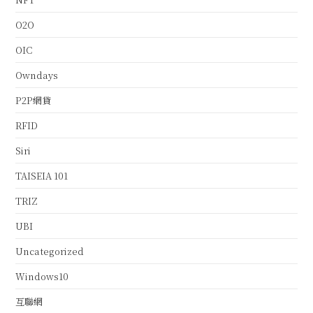
O2O
OIC
Owndays
P2P網貸
RFID
Siri
TAISEIA 101
TRIZ
UBI
Uncategorized
Windows10
互聯網