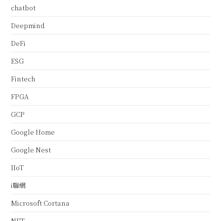
chatbot
Deepmind
DeFi
ESG
Fintech
FPGA
GCP
Google Home
Google Nest
IIoT
i聯網
Microsoft Cortana
NFT