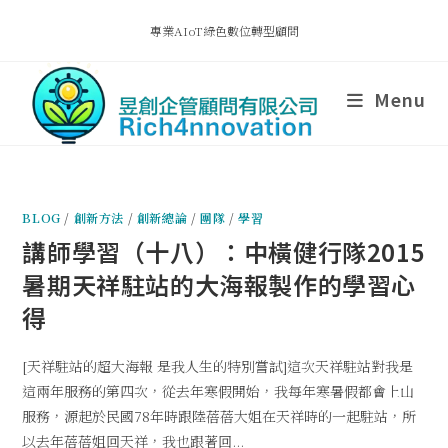
專業AIoT綠色數位轉型顧問
Menu
BLOG
/
創新方法
/
創新總論
/
團隊
/
學習
講師學習（十八）：中橫健行隊2015
暑期天祥駐站的大海報製作的學習心
得
[天祥駐站的超大海報 是我人生的特別嘗試]這次天祥駐站對我是
這兩年服務的第四次，從去年寒假開始，我每年寒暑假都會上山
服務，源起於民國78年時跟陸蓓蓓大姐在天祥時的一起駐站，所
以去年蓓蓓姐回天祥，我也跟著回...