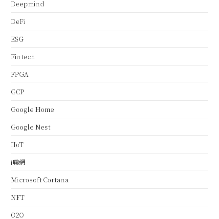
Deepmind
DeFi
ESG
Fintech
FPGA
GCP
Google Home
Google Nest
IIoT
i聯網
Microsoft Cortana
NFT
O2O