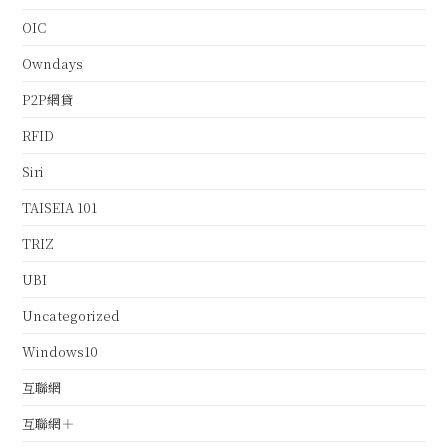
OIC
Owndays
P2P網貸
RFID
Siri
TAISEIA 101
TRIZ
UBI
Uncategorized
Windows10
互聯網
互聯網＋