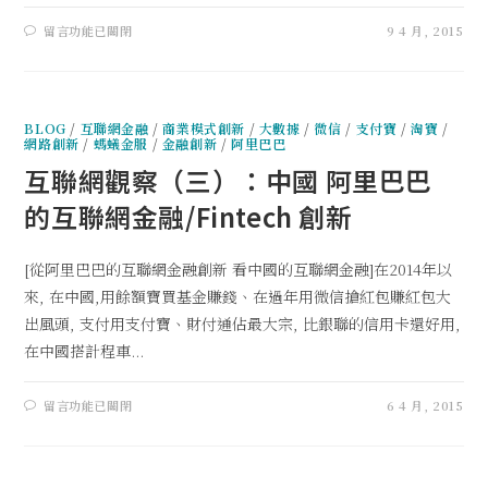
留言功能已關閉
9 4 月, 2015
BLOG
/
互聯網金融
/
商業模式創新
/
大數據
/
微信
/
支付寶
/
淘寶
/
網路創新
/
螞蟻金服
/
金融創新
/
阿里巴巴
互聯網觀察（三）：中國 阿里巴巴
的互聯網金融/Fintech 創新
[從阿里巴巴的互聯網金融創新 看中國的互聯網金融]在2014年以
來, 在中國,用餘額寶買基金賺錢、在過年用微信搶紅包賺紅包大
出風頭, 支付用支付寶、財付通佔最大宗, 比銀聯的信用卡還好用,
在中國搭計程車...
留言功能已關閉
6 4 月, 2015