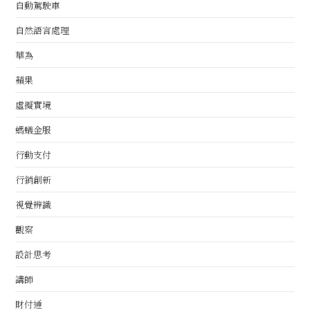
自動駕駛車
自然語言處理
華為
蘋果
虛擬實境
螞蟻金服
行動支付
行銷創新
視覺辨識
觀察
設計思考
講師
財付通