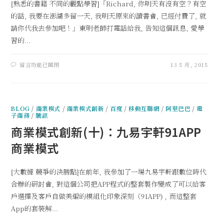
[熟悉的書籍 不同的觀點學習]「Richard, 你明天有沒有空？有空
的話, 我要在澎湖多留一天, 我明天原來的讀書會, 已經付費了, 就
請你代我去參加吧！」東明老師打電話給我, 告知這個訊息, 愛學
習的...
留言功能已關閉
13 5 月, 2015
BLOG
/
商業模式
/
商業模式創新
/
百度
/
移動互聯網
/
阿里巴巴
/
電
子商務
/
騰訊
商業模式創新(十)：九易宇軒91APP
商業模式
[大數據 競爭的決勝點]在前年, 我參加了一場九易宇軒跟數位時代
合辦的研討會, 對這個公司把APP程式的整套製作變成了可以給客
戶選擇及客戶自做美編的模組化印象深刻（91APP) , 而這整套
App的套裝解...