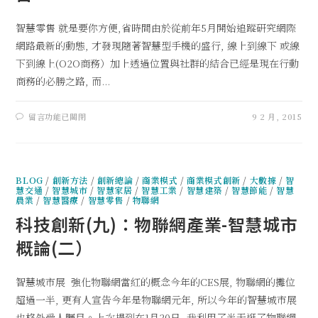
智慧零售 就是要你方便,省時間由於從前年5月開始追蹤研究網際
網路最新的動態, 才發現隨著智慧型手機的盛行, 線上到線下 或線
下到線上(O2O商務）加上透過位置與社群的結合已經是現在行動
商務的必勝之路, 而...
留言功能已關閉
9 2 月, 2015
BLOG
/
創新方法
/
創新總論
/
商業模式
/
商業模式創新
/
大數據
/
智
慧交通
/
智慧城市
/
智慧家居
/
智慧工業
/
智慧建築
/
智慧節能
/
智慧
農業
/
智慧醫療
/
智慧零售
/
物聯網
科技創新(九)：物聯網產業-智慧城市
概論(二）
智慧城市展 強化物聯網當紅的概念今年的CES展, 物聯網的攤位
超過一半, 更有人宣告今年是物聯網元年, 所以今年的智慧城市展
也格外受人矚目。上次提到在1月20日, 我利用了半天逛了物聯網