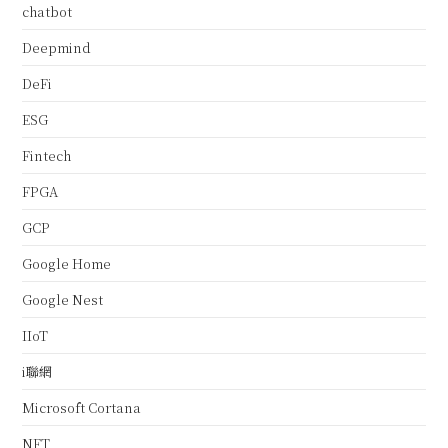
chatbot
Deepmind
DeFi
ESG
Fintech
FPGA
GCP
Google Home
Google Nest
IIoT
i聯網
Microsoft Cortana
NFT