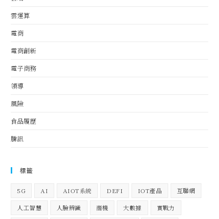
雲運算
電商
電商創新
電子商務
領導
風險
食品履歷
騰訊
標籤
5G
AI
AIOT系統
DEFI
IOT產品
互聯網
人工智慧
人臉辨識
商機
大數據
實戰力