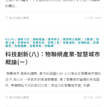
的攤位...
留言功能已關閉
3 2 月, 2015
BLOG
/
創新方法
/
創新總論
/
商業模式
/
商業模式創新
/
大數據
/
智
慧交通
/
智慧城市
/
智慧家居
/
智慧工業
/
智慧建築
/
智慧節能
/
智慧
農業
/
智慧醫療
/
智慧零售
/
物聯網
科技創新(八)：物聯網產業-智慧城市
概論(ㄧ）
智慧城市 最新的趨勢, 最多的涵蓋1/20~1/23是台北智慧城市展的
日子,我1/20 一早就來到南港展覽館, 拿了智慧城市論壇的參加證
件, 準備開始今天的奇幻之旅！而這次的智慧城市展, 可謂...
留言功能已關閉
20 1 月, 2015