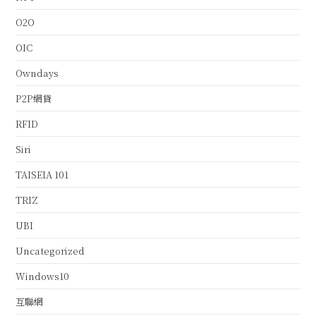
O2O
OIC
Owndays
P2P網貸
RFID
Siri
TAISEIA 101
TRIZ
UBI
Uncategorized
Windows10
互聯網