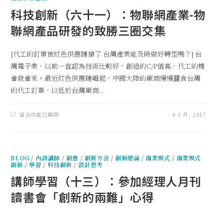
科技創新（六十一）：物聯網產業-物
聯網產品研發的致勝三圈交集
[代工的訂單被紅色供應鏈搶了 台灣產業能及時做好轉型嗎？] 台
灣電子業，以前一直認為技術比較好，創造的C/P值高，代工的機
會就會來。最近紅色供應鏈崛起，中國大陸的廠商慢慢蠶食台灣
的代工訂單，以低於台灣廠商...
留言功能已關閉
4 3 月, 2017
BLOG
/
內訓講師
/
創意
/
創新方法
/
創新總論
/
商業模式
/
商業模式
創新
/
學習
/
科技創新
/
設計思考
講師學習（十三）：參加經理人月刊
讀書會「創新的兩難」心得