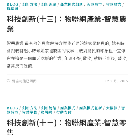
BLOG
/
創新方法
/
創新總論
/
商業模式創新
/
智慧城市
/
智慧農業
/
物聯網
科技創新(十三)：物聯網產業-智慧農
業
智慧農業 最有效的農業解決方案我老婆的娘家是務農的, 她有時
會跟我聊起小時候她家裡窮困的故事... 我對農民的印象也一直停
留在這是一個靠天吃飯的行業, 年頭不好,歉收, 就賺不到錢, 豐收,
常常反而低價...
留言功能已關閉
12 2 月, 2015
BLOG
/
創新方法
/
創新總論
/
商業模式
/
商業模式創新
/
大數據
/
智
慧城市
/
智慧零售
/
物聯網
/
行動支付
科技創新(十ㄧ)：物聯網產業-智慧零
售