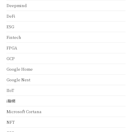
Deepmind
DeFi
ESG
Fintech
FPGA
GCP
Google Home
Google Nest
IIoT
i聯網
Microsoft Cortana
NFT