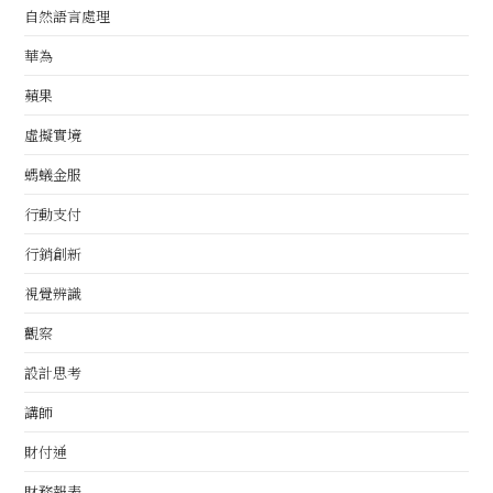
自然語言處理
華為
蘋果
虛擬實境
螞蟻金服
行動支付
行銷創新
視覺辨識
觀察
設計思考
講師
財付通
財務報表