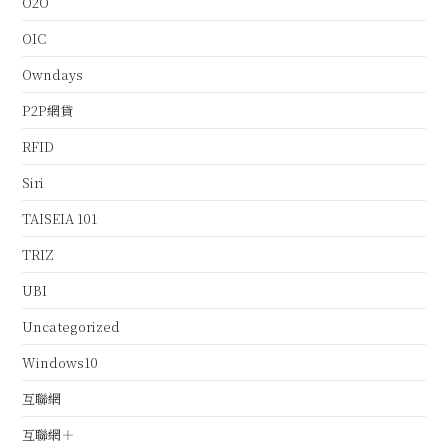
O2O
OIC
Owndays
P2P網貸
RFID
Siri
TAISEIA 101
TRIZ
UBI
Uncategorized
Windows10
互聯網
互聯網＋