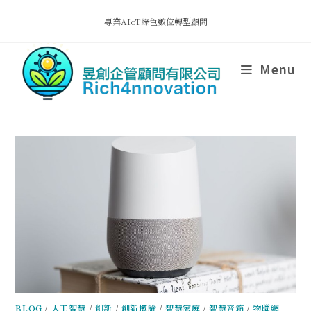
專業AIoT綠色數位轉型顧問
Menu
BLOG
/
人工智慧
/
創新
/
創新概論
/
智慧家庭
/
智慧音箱
/
物聯網