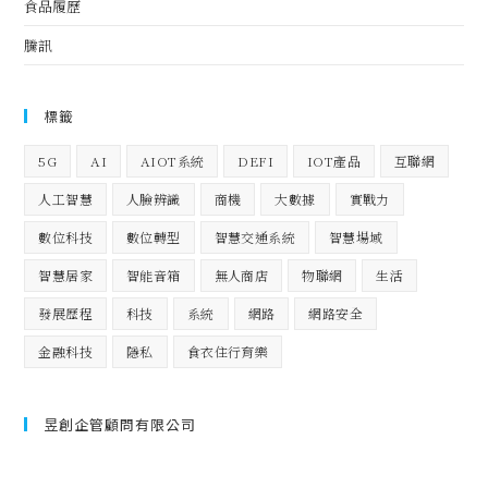
食品履歷
騰訊
標籤
5G
AI
AIOT系統
DEFI
IOT產品
互聯網
人工智慧
人臉辨識
商機
大數據
實戰力
數位科技
數位轉型
智慧交通系統
智慧場域
智慧居家
智能音箱
無人商店
物聯網
生活
發展歷程
科技
系統
網路
網路安全
金融科技
隱私
食衣住行育樂
昱創企管顧問有限公司