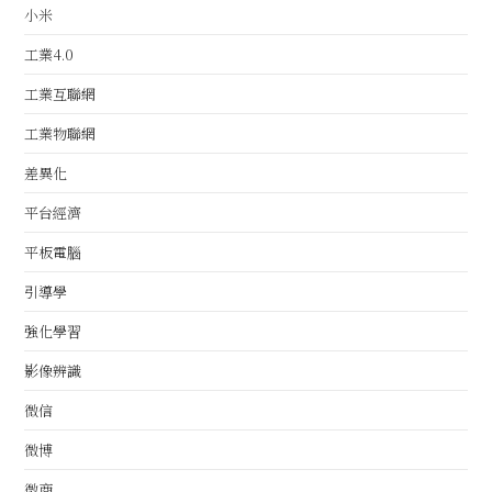
小米
工業4.0
工業互聯網
工業物聯網
差異化
平台經濟
平板電腦
引導學
強化學習
影像辨識
微信
微博
微商