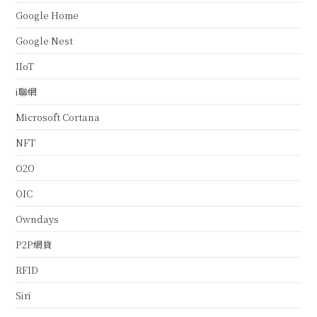
Google Home
Google Nest
IIoT
i聯網
Microsoft Cortana
NFT
O2O
OIC
Owndays
P2P網貸
RFID
Siri