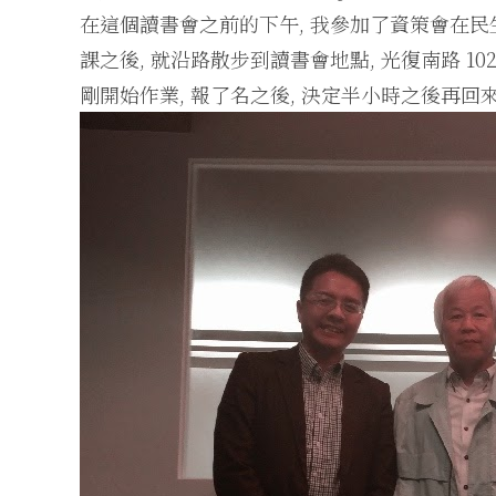
在這個讀書會之前的下午, 我參加了資策會在民
課之後, 就沿路散步到讀書會地點, 光復南路 102
剛開始作業, 報了名之後, 決定半小時之後再回來