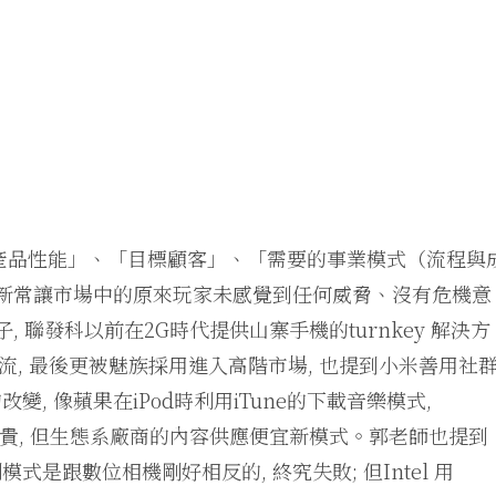
產品性能」、「目標顧客」、「需要的事業模式（流程與
創新常讓市場中的原來玩家未感覺到任何威脅、沒有危機意
 聯發科以前在2G時代提供山寨手機的turnkey 解決方
流, 最後更被魅族採用進入高階市場, 也提到小米善用社
 像蘋果在iPod時利用iTune的下載音樂模式,
, 讓機器貴, 但生態系廠商的內容供應便宜新模式。郭老師也提到
是跟數位相機剛好相反的, 終究失敗; 但Intel 用