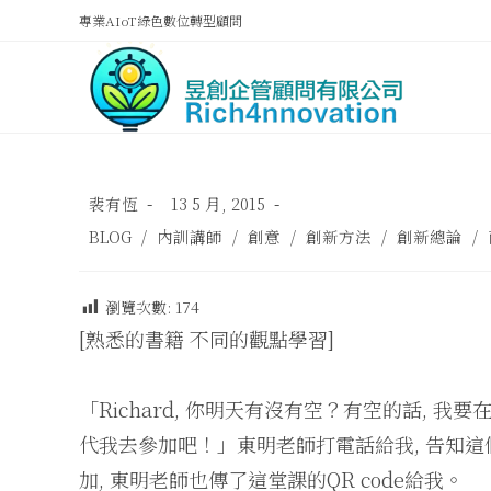
專業AIoT綠色數位轉型顧問
裴有恆
13 5 月, 2015
BLOG
/
內訓講師
/
創意
/
創新方法
/
創新總論
/
瀏覽次數:
174
[熟悉的書籍 不同的觀點學習]
「Richard, 你明天有沒有空？有空的話, 我
代我去參加吧！」東明老師打電話給我, 告知這個
加, 東明老師也傳了這堂課的QR code給我。