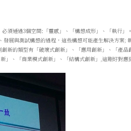
．必須通過3個空間:「靈感」、「構想成形」、「執行」
、發展與測試構想的過程，這些構想可能產生解決方案; 
到創新的類型有「破壞式創新」、「應用創新」、「產品
新」、「商業模式創新」、「結構式創新」,這剛好對應