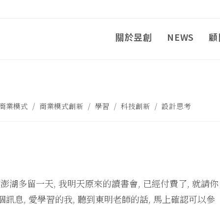
關於昱創
NEWS
顧
商業模式
/
商業模式創新
/
學習
/
科技創新
/
設計思考
要在澎湖多留一天, 我明天原來的讀書會, 已經付費了, 就請你
訊息, 愛學習的我, 聽到東明老師的話, 馬上確認可以參