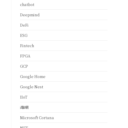
chatbot
Deepmind
DeFi
ESG
Fintech
FPGA
GCP
Google Home
Google Nest
IIoT
i聯網
Microsoft Cortana
NFT