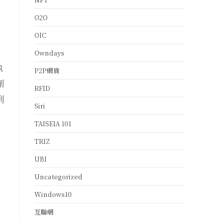
O2O
OIC
。
Owndays
執
P2P網貸
創
RFID
到
Siri
TAISEIA 101
TRIZ
UBI
Uncategorized
Windows10
互聯網