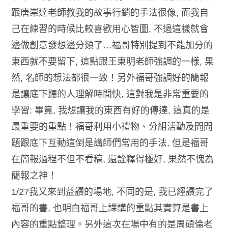
跟唐崇達老師教我的故事行銷的手法很像, 而我自
己在練習的時候比較喜歡用心智圖, 不過這樣就會
邊做創意發想邊分類了…福哥特別提到不能加分的
東西就不要留下, 這點跟王東明老師強調的一樣, 果
然, 名師的想法都很一致！另外福哥強調好的簡報
是讓底下聽的人理解時間快, 這對我是非常重要的
學習: 畢竟, 我想讓我的東西有好的傳達, 這真的是
最重要的重點！福哥利用小禮物、分組活動及問問
題跟底下互動這倒是講師們常用的手法, 但是福哥
在簡報過程不但不看稿, 還詮釋得極好, 果然不愧為
簡報之神！
1/27我又來到益讀的場地, 不同的是, 我已經讀完了
福哥的書, 也明白福哥上課講的重點其實算是書上
內容的重點整理。另外這次在場中有的是周碩倫老