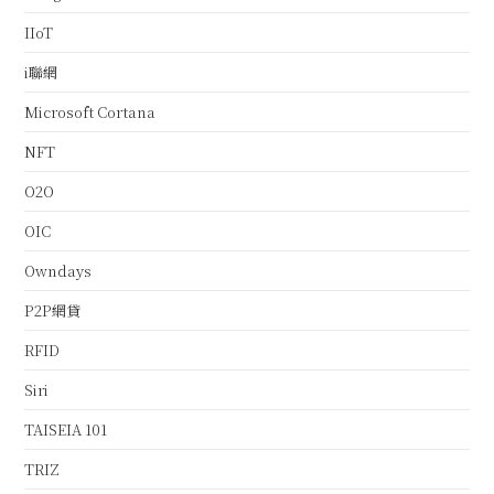
IIoT
i聯網
Microsoft Cortana
NFT
O2O
OIC
Owndays
P2P網貸
RFID
Siri
TAISEIA 101
TRIZ