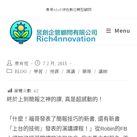
專業AIoT綠色數位轉型顧問
Menu
裴有恆
7 2 月, 2015
BLOG
/
學習
/
授課
/
演講
/
簡報
/
講師
瀏覽次數:
62
終於上到簡報之神的課, 真是超感動的！
「什麼！福哥發表了簡報技巧的新書, 還有新書
『上台的技術』發表的演講課程！」從Robin的FB