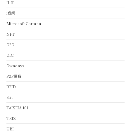
IIoT
i聯網
Microsoft Cortana
NFT
O2O
OIC
Owndays
P2P網貸
RFID
Siri
TAISEIA 101
TRIZ
UBI