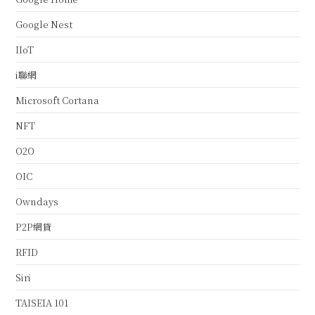
Google Nest
IIoT
i聯網
Microsoft Cortana
NFT
O2O
OIC
Owndays
P2P網貸
RFID
Siri
TAISEIA 101