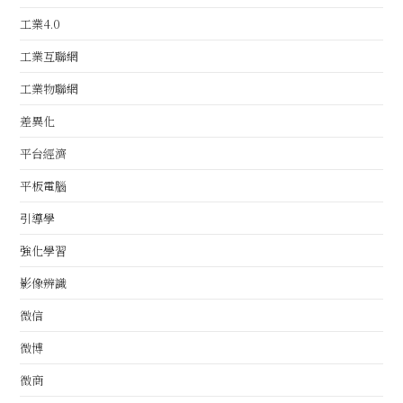
工業4.0
工業互聯網
工業物聯網
差異化
平台經濟
平板電腦
引導學
強化學習
影像辨識
微信
微博
微商