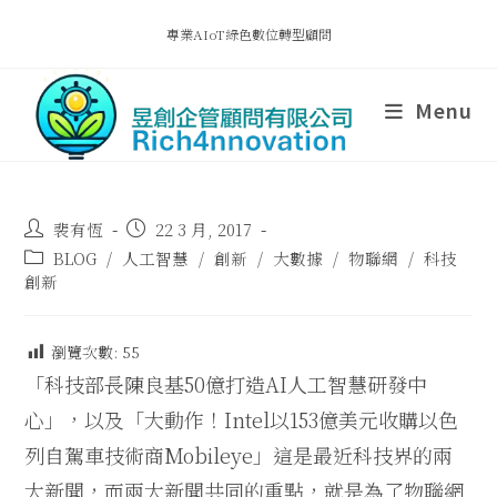
專業AIoT綠色數位轉型顧問
Menu
裴有恆
22 3 月, 2017
BLOG
/
人工智慧
/
創新
/
大數據
/
物聯網
/
科技
創新
瀏覽次數:
55
「科技部長陳良基50億打造AI人工智慧研發中
心」，以及「大動作！Intel以153億美元收購以色
列自駕車技術商Mobileye」這是最近科技界的兩
大新聞，而兩大新聞共同的重點，就是為了物聯網