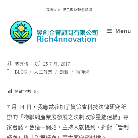
專業AIoT綠色數位轉型顧問
Menu
裴有恆
25 7 月, 2017
BLOG
/
人工智慧
/
創新
/
物聯網
瀏覽次數:
55
7 月 14 日，我應邀參加了資策會科技法律研究所
辦的「物聯網產業展發展之法制政策量能建構」專
家會議。會議一開始，主持人就提到，針對「管制
議題」與「政策議題」兩大面向來討論。