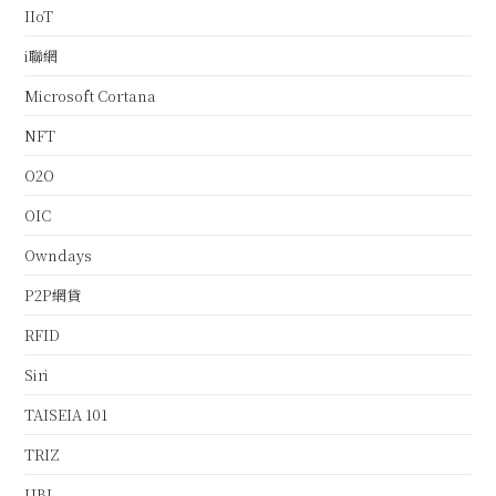
IIoT
i聯網
Microsoft Cortana
NFT
O2O
OIC
Owndays
P2P網貸
RFID
Siri
TAISEIA 101
TRIZ
UBI