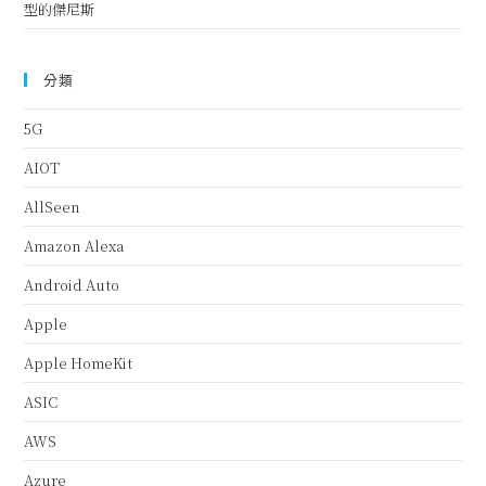
型的傑尼斯
分類
5G
AIOT
AllSeen
Amazon Alexa
Android Auto
Apple
Apple HomeKit
ASIC
AWS
Azure