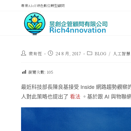
專業AIoT綠色數位轉型顧問
裴有恆
24 8 月, 2017
BLOG
/
人工智慧
瀏覽次數:
105
最近科技部長陳良基接受 Inside 網路趨勢觀察
人對此策略也提出了
看法
。基於跟 AI 與物