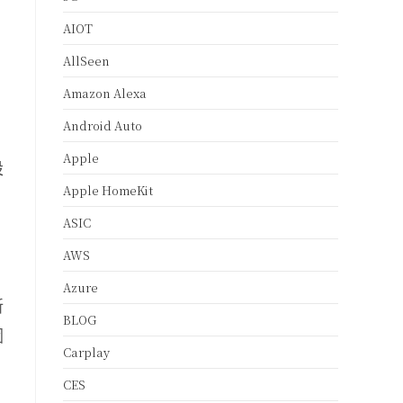
AIOT
AllSeen
、
Amazon Alexa
Android Auto
Apple
設
Apple HomeKit
ASIC
AWS
Azure
新
BLOG
因
Carplay
CES