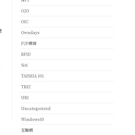
O2O
OIC
體
Owndays
、
P2P網貸
RFID
Siri
TAISEIA 101
TRIZ
UBI
Uncategorized
Windows10
互聯網