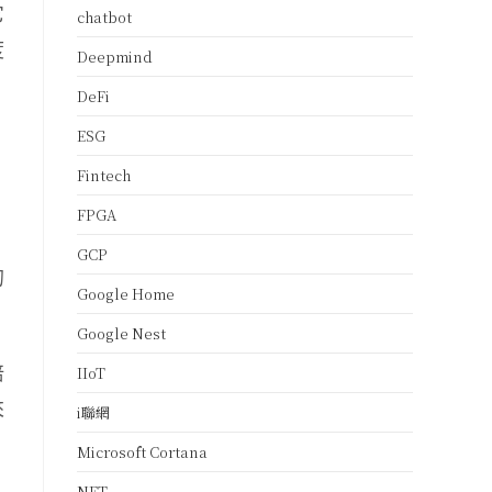
它
chatbot
度
Deepmind
DeFi
ESG
Fintech
FPGA
GCP
的
Google Home
Google Nest
培
IIoT
來
i聯網
Microsoft Cortana
NFT