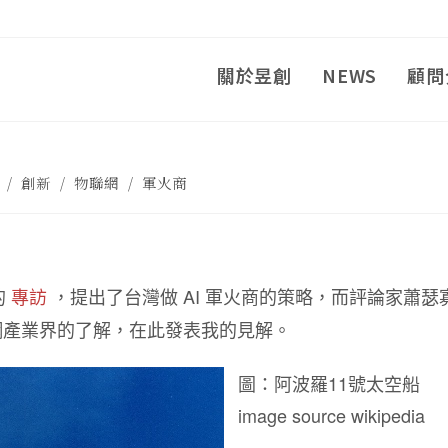
關於昱創
NEWS
顧問
/
創新
/
物聯網
/
軍火商
的
專訪
，提出了台灣做 AI 軍火商的策略，而評論家蕭瑟
聯網產業界的了解，在此發表我的見解。
圖：阿波羅11號太空船
image source wikipedia