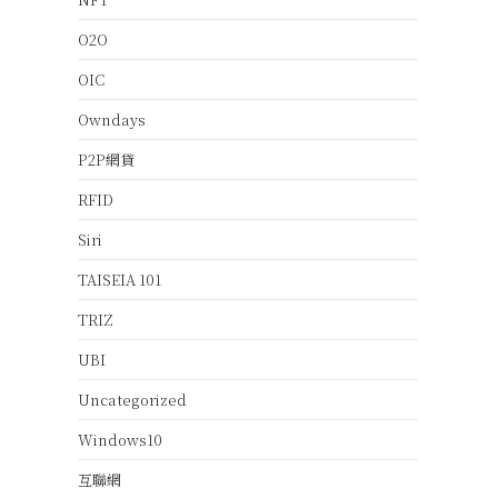
O2O
OIC
Owndays
P2P網貸
RFID
Siri
TAISEIA 101
TRIZ
UBI
Uncategorized
Windows10
互聯網