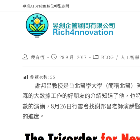
專業AIoT綠色數位轉型顧問
裴有恆
28 9 月, 2017
BLOG
/
人工智慧
瀏覽次數:
55
謝邦昌教授是台北醫學大學（簡稱北醫）管
森的大數據工作的好朋友的介紹知道了他，也
8
26
數的演講，
月
日行雲會找謝邦昌老師演講
的進度。