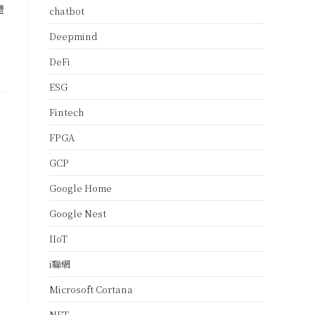
體
chatbot
、
Deepmind
DeFi
ESG
Fintech
FPGA
GCP
Google Home
Google Nest
IIoT
i聯網
Microsoft Cortana
NFT