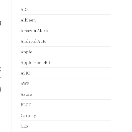
AIOT
AllSeen
的
Amazon Alexa
，
Android Auto
Apple
Apple HomeKit
處
ASIC
有
AWS
需
Azure
BLOG
Carplay
CES