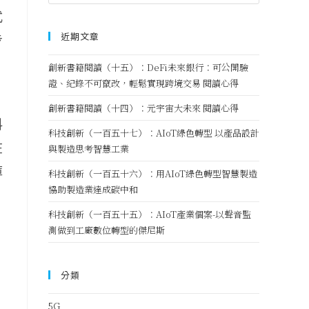
式
近期文章
步
創新書籍閱讀（十五）：DeFi未來銀行：可公開驗
證、紀錄不可竄改，輕鬆實現跨境交易 閱讀心得
創新書籍閱讀（十四）：元宇宙大未來 閱讀心得
料
科技創新（一百五十七）：AIoT綠色轉型 以產品設計
在
與製造思考智慧工業
庫
科技創新（一百五十六）：用AIoT綠色轉型智慧製造
協助製造業達成碳中和
科技創新（一百五十五）：AIoT產業個案-以聲音監
測做到工廠數位轉型的傑尼斯
分類
5G