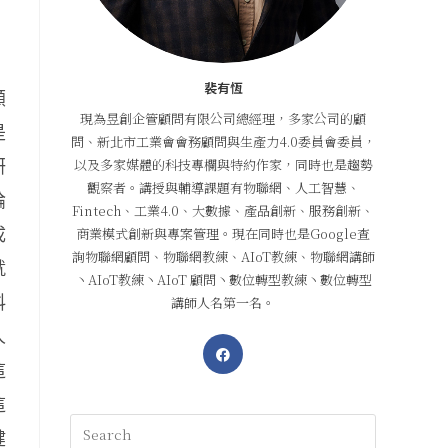
裴有恆
顧
現為昱創企管顧問有限公司總經理，多家公司的顧
是
問、新北市工業會會務顧問與生產力4.0委員會委員，
以及多家媒體的科技專欄與特約作家，同時也是趨勢
研
觀察者。講授與輔導課題有物聯網、人工智慧、
論
Fintech、工業4.0、大數據、產品創新、服務創新、
商業模式創新與專案管理。現在同時也是Google查
成
詢物聯網顧問、物聯網教練、AIoT教練、物聯網講師
就
丶AIoT教練丶AIoT 顧問丶數位轉型教練丶數位轉型
料
講師人名第一名。
人
這
這
健