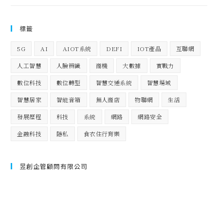
標籤
5G
AI
AIOT系統
DEFI
IOT產品
互聯網
人工智慧
人臉辨識
商機
大數據
實戰力
數位科技
數位轉型
智慧交通系統
智慧場域
智慧居家
智能音箱
無人商店
物聯網
生活
發展歷程
科技
系統
網路
網路安全
金融科技
隱私
食衣住行育樂
昱創企管顧問有限公司