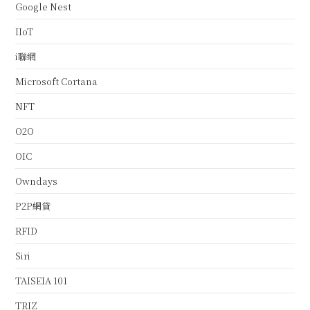
Google Nest
IIoT
i聯網
Microsoft Cortana
NFT
O2O
OIC
Owndays
P2P網貸
RFID
Siri
TAISEIA 101
TRIZ