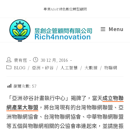
專業AIoT綠色數位轉型顧問
Menu
裴有恆
30 12 月, 2016
BLOG
/
亞洲。矽谷
/
人工智慧
/
大數據
/
物聯網
瀏覽次數:
57
「亞洲·矽谷計畫執行中心」揭牌了，當天
成立物聯
網產業大聯盟
，將台灣現有的台灣物聯網聯盟、亞
洲物聯網協會、台灣物聯網協會、中華物聯網聯盟
等五個與物聯網相關的公協會串連起來，並請施振