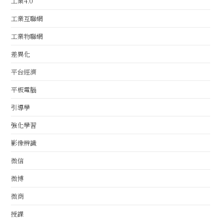
工業4.0
工業互聯網
工業物聯網
差異化
平台經濟
平板電腦
引導學
強化學習
影像辨識
微信
微博
微商
授課