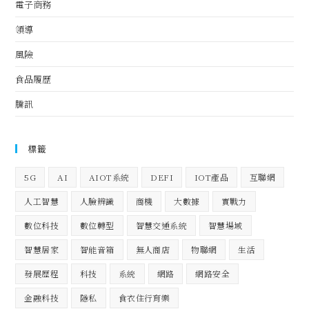
電子商務
領導
風險
食品履歷
騰訊
標籤
5G
AI
AIOT系統
DEFI
IOT產品
互聯網
人工智慧
人臉辨識
商機
大數據
實戰力
數位科技
數位轉型
智慧交通系統
智慧場域
智慧居家
智能音箱
無人商店
物聯網
生活
發展歷程
科技
系統
網路
網路安全
金融科技
隱私
食衣住行育樂