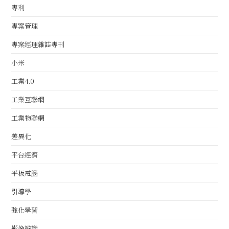
專利
專案管理
專案經理雜誌專刊
小米
工業4.0
工業互聯網
工業物聯網
差異化
平台經濟
平板電腦
引導學
強化學習
影像辨識