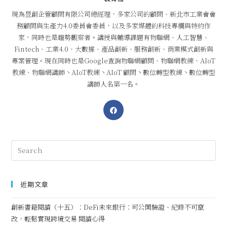
現為昱創企管顧問有限公司總經理，多家公司的顧問、新北市工業會會
務顧問與生產力4.0委員會委員，以及多家媒體的科技專欄與特約作
家，同時也是趨勢觀察者。講授與輔導課題有物聯網、人工智慧、
Fintech、工業4.0、大數據、產品創新、服務創新、商業模式創新與
專案管理。現在同時也是Google查詢物聯網顧問、物聯網教練、AIoT
教練、物聯網講師丶AIoT教練丶AIoT 顧問丶數位轉型教練丶數位轉型
講師人名第一名。
近期文章
創新書籍閱讀（十五）：DeFi未來銀行：可公開驗證、紀錄不可竄
改，輕鬆實現跨境交易 閱讀心得