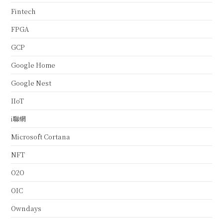
Fintech
FPGA
GCP
Google Home
Google Nest
IIoT
i聯網
Microsoft Cortana
NFT
O2O
OIC
Owndays