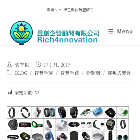
專業AIoT綠色數位轉型顧問
Menu
裴有恆
17 1 月, 2017
BLOG
/
智慧手環
/
智慧手錶
/
物聯網
/
穿戴式裝置
瀏覽次數:
53