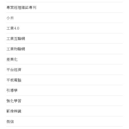
專案經理雜誌專刊
小米
工業4.0
工業互聯網
工業物聯網
差異化
平台經濟
平板電腦
引導學
強化學習
影像辨識
微信