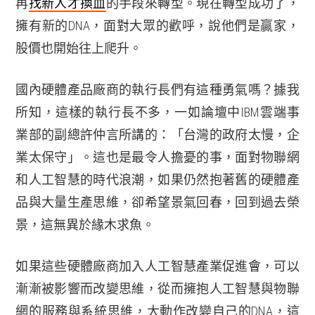
再
找新人才換血
的手段來轉型。現在轉型成功了，
擁有新的DNA，面對大眾的歡呼，說他們是贏家，
股價也開始往上爬升。
國內硬體產品廠商的執行長們有這種勇氣嗎？據我
所知，這樣的執行長不多，一如論壇中IBM雲端事
業部的副總許仲言所講的：「台灣的政府太慢，企
業太保守」。這也是最令人擔憂的事，面對物聯網
和人工智慧的時代浪潮，如果仍然抱著舊的硬體產
品與大量生產思維，卻希望景氣回春，回到過去榮
景，這無異於緣木求魚。
如果這些硬體廠商加入人工智慧產業促進會，可以
漸漸被影響而改變思維，從而擁抱人工智慧與物聯
網的服務與系統思維，大動作改變自己的DNA，這