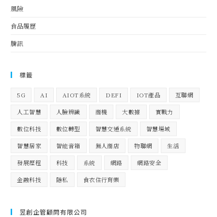
風險
食品履歷
騰訊
標籤
5G
AI
AIOT系統
DEFI
IOT產品
互聯網
人工智慧
人臉辨識
商機
大數據
實戰力
數位科技
數位轉型
智慧交通系統
智慧場域
智慧居家
智能音箱
無人商店
物聯網
生活
發展歷程
科技
系統
網路
網路安全
金融科技
隱私
食衣住行育樂
昱創企管顧問有限公司