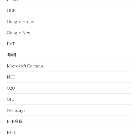
GCP
Google Home
Google Nest
IIoT
i聯網
Microsoft Cortana
NFT
O2O
OIC
Owndays
P2P網貸
RFID