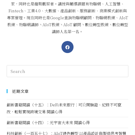
家，同時也是趨勢觀察者。講授與輔導課題有物聯網、人工智慧、
Fintech、工業4.0、大數據、產品創新、服務創新、商業模式創新與
專案管理。現在同時也是Google查詢物聯網顧問、物聯網教練、AIoT
教練、物聯網講師丶AIoT教練丶AIoT 顧問丶數位轉型教練丶數位轉型
講師人名第一名。
近期文章
創新書籍閱讀（十五）：DeFi未來銀行：可公開驗證、紀錄不可竄
改，輕鬆實現跨境交易 閱讀心得
創新書籍閱讀（十四）：元宇宙大未來 閱讀心得
科技創新（一百五十七）：AIoT綠色轉型 以產品設計與製造思考智慧