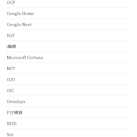
GCP
Google Home
Google Nest
IIoT
i聯網
Microsoft Cortana
NFT
O2O
OIC
Owndays
P2P網貸
RFID
Siri