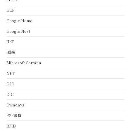
GCP
Google Home
Google Nest
IIoT
i聯網
Microsoft Cortana
NFT
O2O
OIC
Owndays
P2P網貸
RFID