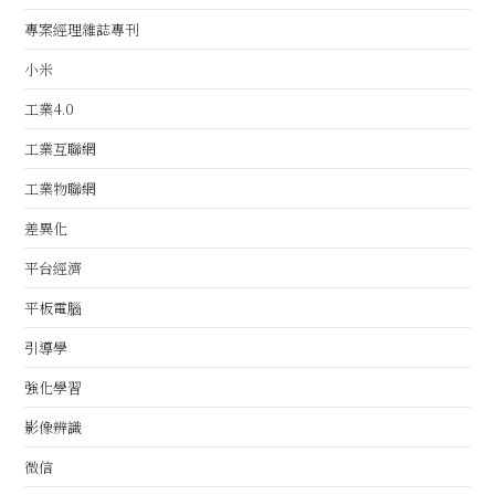
專案經理雜誌專刊
小米
工業4.0
工業互聯網
工業物聯網
差異化
平台經濟
平板電腦
引導學
強化學習
影像辨識
微信