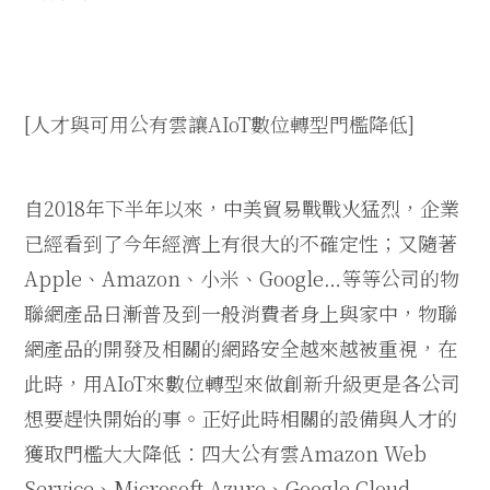
[
人才與可用公有雲讓
AIoT
數位轉型門檻降低
]
自
2018
年下半年以來，中美貿易戰戰火猛烈，企業
已經看到了今年經濟上有很大的不確定性；又隨著
Apple
、
Amazon
、小米、
Google…
等等公司的物
聯網產品日漸普及到一般消費者身上與家中，物聯
網產品的開發及相關的網路安全越來越被重視，在
此時，用
AIoT
來數位轉型來做創新升級更是各公司
想要趕快開始的事。正好此時相關的設備與人才的
獲取門檻大大降低：四大公有雲
Amazon Web
Service
、
Microsoft Azure
、
Google Cloud