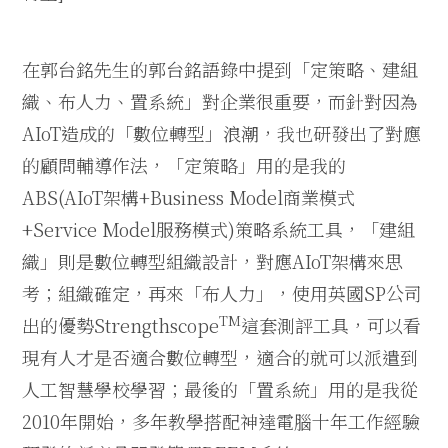
在郭台銘先生的郭台銘語錄中提到「定策略、建組
織、布人力、置系統」對企業很重要，而針對因為
AIoT
造成的「數位轉型」浪潮，我也研發出了對應
的顧問輔導作法，「定策略」用的是我的
ABS(AIoT
架構
+Business Model
商業模式
+Service Model
服務模式
)
策略系統工具，「建組
織」則是數位轉型組織設計，對應
AIoT
架構來思
考；組織確定，再來「布人力」，使用英國
SP
公司
TM
出的優勢
Strengthscope
這套測評工具，可以看
現有人才是否適合數位轉型，適合的就可以派遣到
人工智慧學校學習；最後的「置系統」用的是我從
2010
年開始，多年教學搭配神達電腦十年工作經驗