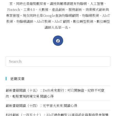
家，同時也是趨勢觀察者。講授與輔導課題有物聯網、人工智慧、
Fintech、工業4.0、大數據、產品創新、服務創新、商業模式創新與
專案管理。現在同時也是Google查詢物聯網顧問、物聯網教練、AIoT
教練、物聯網講師丶AIoT教練丶AIoT 顧問丶數位轉型教練丶數位轉型
講師人名第一名。
近期文章
創新書籍閱讀（十五）：DeFi未來銀行：可公開驗證、紀錄不可竄
改，輕鬆實現跨境交易 閱讀心得
創新書籍閱讀（十四）：元宇宙大未來 閱讀心得
科技創新（一百五十七）：AIoT綠色轉型 以產品設計與製造思考智慧