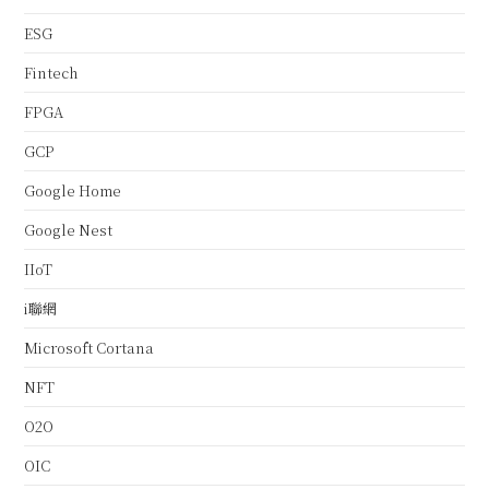
ESG
Fintech
FPGA
GCP
Google Home
Google Nest
IIoT
i聯網
Microsoft Cortana
NFT
O2O
OIC