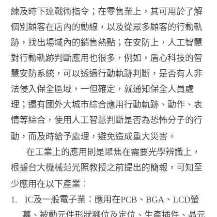
練及時下達戰術指令；在零售業上，其可用於了解
個別顧客在店內的動線，以及從眾多顧客的行動軌
跡，找出場域內的銷售熱點；在安防上，人工智慧
對行動軌跡判斷應用也很多，例如，盾心科技的智
慧安防系統，可以透過行動軌跡判斷，是否有人非
法侵入保全區域，一但確定，就通知保全人員處
理；還有國外大城市綜合應用行動軌跡、動作、表
情等綜合，使用人工智慧判斷是否為恐怖分子的行
動，而及時給予處理，避免造成重大災害。
在工業上的應用則是聚焦在需要光學辨識上，
根據台大機械范光照教授之前提出的簡報，可知至
少應用在以下產業：
1.
IC
及一般電子業：應用在
PCB
、
BGA
、
LCD
螢
幕、被動元件形狀腳位及定位、生產插件、晶元