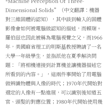
Machine Perception Of Three-
“
Dimensional Solids”
（中文翻譯：機器
對三維固體的認知
），其中談到輸入的固體
影像會如何被電腦做認知的描述，而賴瑞。
羅伯茲也因此被稱為電腦視覺之父，而
1966
年，美國麻省理工的明斯基教授聘請了一名
大學一年級學生，並指派他在夏季解決問
題：「將相機連接到計算機並讓機器描述它
所看到的內容。」，這兩件事開始了用電腦
做辨識物體與人像的時代；
1970
年代開始對
選定的人像有一點進展，可以識別後知道五
官、頭髮的對應位置；
1980
年代開始使用幾