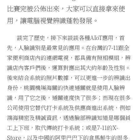
比賽完被公佈出來，大家可以直接拿來使
用，讓電腦視覺辨識蓬勃發展。
談完了歷史，接下來談談各種
AIoT
應用，首
先，人臉識別是最常見的應用。在台灣的
7-11
跟全
家便利商店內的連網電視，都具備有照相模組，辨
識店內客戶們後，運算對應出其大約年齡及性別。
後來結合系統的照片數據，可以更進一步的辨識出
身份，桃園機場海關的快速通關就是使用人臉辨
識，用了它之後，通關速度快了很多；而現在很多
公司使用它替代打卡系統及供應商進出系統，例如
鴻海精密及精誠資訊，透過臉部辨識知道是哪個員
工上下班，取代傳統打卡系統；或是
7-11
的
X-
Store
，以及中國的阿里巴巴下的
盒馬鮮生
的很多