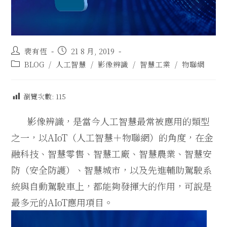
裴有恆
21 8 月, 2019
BLOG
/
人工智慧
/
影像辨識
/
智慧工業
/
物聯網
瀏覽次數:
115
影像辨識，是當今人工智慧最常被應用的類型
之一，以
AIoT
（人工智慧＋物聯網）的角度，在金
融科技、智慧零售、智慧工廠、智慧農業、智慧安
防（安全防護）、智慧城市，以及先進輔助駕駛系
統與自動駕駛車上，都能夠發揮大的作用，可說是
最多元的
AIoT
應用項目。