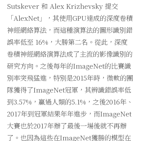
Sutskever
和
Alex Krizhevsky
提交
「
AlexNet
」，其使用
GPU
達成的深度卷積
神經網絡算法，而這種演算法的圖形識別錯
誤率低至
16%
，大勝第二名。從此，深度
卷積神經網絡演算法成了主流的影像識別的
研究方向。之後每年的
ImageNet
的比賽識
別率突飛猛進，特別是
2015
年時，微軟的團
隊獲得了
ImageNet
冠軍，其辨識錯誤率低
到
3.57%
，贏過人類的
5.1%
，之後
2016
年、
2017
年到冠軍結果年年進步，而
ImageNet
大賽也於
2017
年辦了最後一場後就不再辦
了。也因為這些在
ImageNet
獲勝的模型在