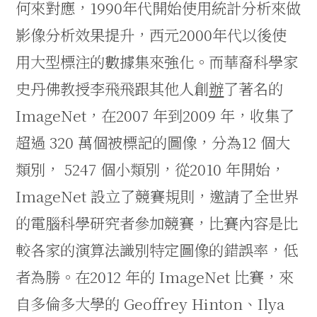
何來對應，
1990
年代開始使用統計分析來做
影像分析效果提升，西元
2000
年代以後使
用大型標注的數據集來強化。而華裔科學家
史丹佛教授李飛飛跟其他人創
辦
了著名的
ImageNet
，在
2007
年到
2009
年，收集了
超過
320
萬個被標記的圖像，分為
12
個大
類別，
5247
個小類別，從
2010
年開始，
ImageNet
設立了競賽規則，邀請了全世界
的電腦科學研究者參加競賽，比賽內容是比
較各家的演算法識別特定圖像的錯誤率，低
者為勝。在
2012
年的
ImageNet
比賽，來
自多倫多大學的
Geoffrey Hinton
、
Ilya