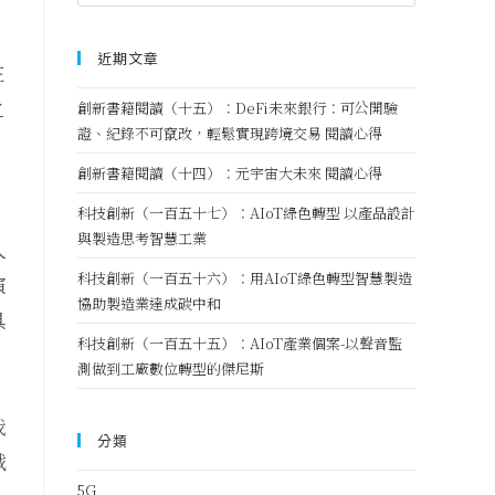
近期文章
在
之
創新書籍閱讀（十五）：DeFi未來銀行：可公開驗
證、紀錄不可竄改，輕鬆實現跨境交易 閱讀心得
。
創新書籍閱讀（十四）：元宇宙大未來 閱讀心得
科技創新（一百五十七）：AIoT綠色轉型 以產品設計
與製造思考智慧工業
人
科技創新（一百五十六）：用AIoT綠色轉型智慧製造
演
協助製造業達成碳中和
具
科技創新（一百五十五）：AIoT產業個案-以聲音監
測做到工廠數位轉型的傑尼斯
我
分類
戰
5G