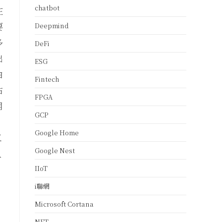
chatbot
在
要
Deepmind
多
DeFi
出
ESG
由
Fintech
估
FPGA
用
GCP
Google Home
工
Google Nest
人
IIoT
i聯網
Microsoft Cortana
NFT