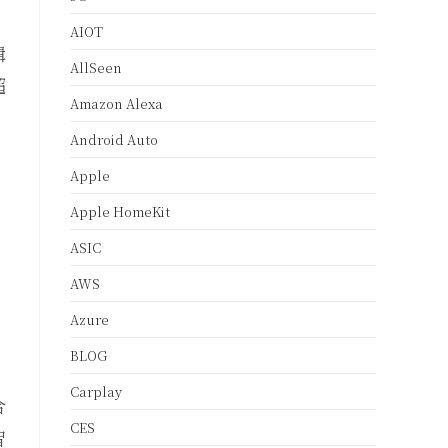
AIOT
輯
AllSeen
超
Amazon Alexa
Android Auto
管
Apple
Apple HomeKit
ASIC
AWS
Azure
BLOG
，
Carplay
合
CES
智