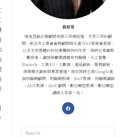
工
工
裴有恆
慧
現為昱創企管顧問有限公司總經理，多家公司的顧
自
問、新北市工業會會務顧問與生產力4.0委員會委員，
加
以及多家媒體的科技專欄與特約作家，同時也是趨勢
觀察者。講授與輔導課題有物聯網、人工智慧、
後
Fintech、工業4.0、大數據、產品創新、服務創新、
還
商業模式創新與專案管理。現在同時也是Google查
後
詢物聯網顧問、物聯網教練、AIoT教練、物聯網講師
丶AIoT教練丶AIoT 顧問丶數位轉型教練丶數位轉型
而
講師人名第一名。
因
會