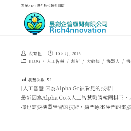
專業AIoT綠色數位轉型顧問
裴有恆
10 5 月, 2016
BLOG
/
人工智慧
/
創新
/
大數據
/
機器人
/
機
瀏覽次數:
52
[人工智慧 因為Alpha Go被看見的技術]
最近因為Alpha Go以人工智慧戰勝韓國棋
據也需要機器學習的技術，這門原來冷門的電