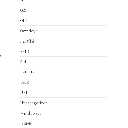
O2O
OIC
Owndays
P2P網貸
RFID
體
Siri
、
TAISEIA 101
TRIZ
UBI
Uncategorized
Windows10
互聯網