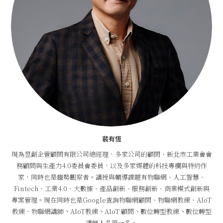
裴有恆
現為昱創企管顧問有限公司總經理，多家公司的顧問、新北市工業會會
務顧問與生產力4.0委員會委員，以及多家媒體的科技專欄與特約作
家，同時也是趨勢觀察者。講授與輔導課題有物聯網、人工智慧、
Fintech、工業4.0、大數據、產品創新、服務創新、商業模式創新與
專案管理。現在同時也是Google查詢物聯網顧問、物聯網教練、AIoT
教練、物聯網講師丶AIoT教練丶AIoT 顧問丶數位轉型教練丶數位轉型
講師人名第一名。