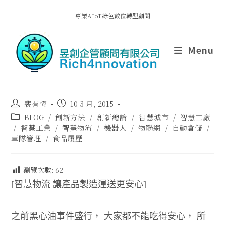
專業AIoT綠色數位轉型顧問
Menu
裴有恆
10 3 月, 2015
BLOG
/
創新方法
/
創新總論
/
智慧城市
/
智慧工廠
/
智慧工業
/
智慧物流
/
機器人
/
物聯網
/
自動倉儲
/
車隊管理
/
食品履歷
瀏覽次數:
62
[智慧物流 讓產品製造運送更安心]
之前黑心油事件盛行， 大家都不能吃得安心， 所