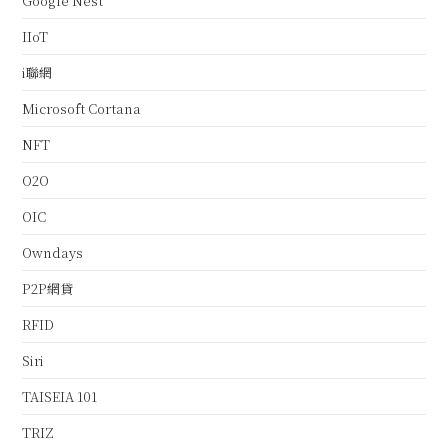
Google Nest
IIoT
i聯網
Microsoft Cortana
NFT
O2O
OIC
Owndays
P2P網貸
RFID
Siri
TAISEIA 101
TRIZ