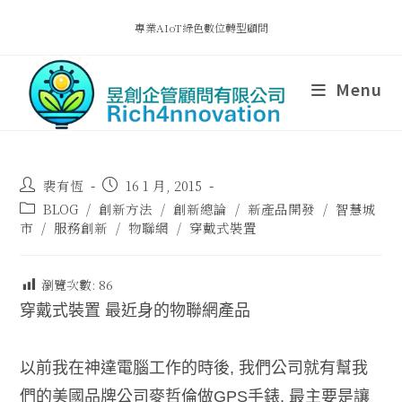
專業AIoT綠色數位轉型顧問
Menu
裴有恆
16 1 月, 2015
BLOG
/
創新方法
/
創新總論
/
新產品開發
/
智慧城
市
/
服務創新
/
物聯網
/
穿戴式裝置
瀏覽次數:
86
穿戴式裝置 最近身的物聯網產品
以前我在神達電腦工作的時後, 我們公司就有幫我
們的美國品牌公司麥哲倫做GPS手錶, 最主要是讓