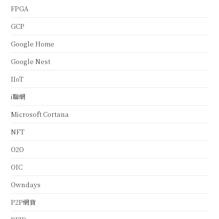
FPGA
GCP
Google Home
Google Nest
IIoT
i聯網
Microsoft Cortana
NFT
O2O
OIC
Owndays
P2P網貸