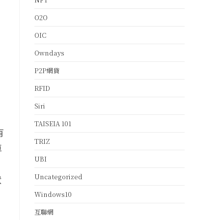
O2O
OIC
Owndays
P2P網貸
RFID
Siri
TAISEIA 101
有
TRIZ
車
UBI
Uncategorized
狀
Windows10
互聯網