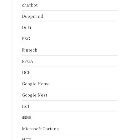
chatbot
Deepmind
DeFi
ESG
Fintech
FPGA
GCP
Google Home
Google Nest
IIoT
i聯網
Microsoft Cortana
NFT