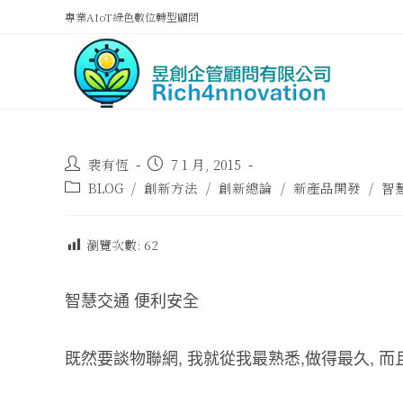
專業AIoT綠色數位轉型顧問
裴有恆
7 1 月, 2015
BLOG
/
創新方法
/
創新總論
/
新產品開發
/
智
瀏覽次數:
62
智慧交通 便利安全
既然要談物聯網, 我就從我最熟悉,做得最久,