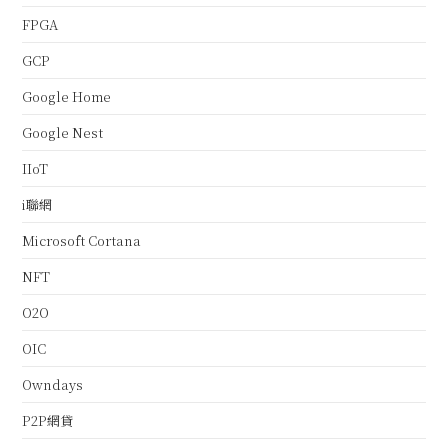
FPGA
GCP
Google Home
Google Nest
IIoT
i聯網
Microsoft Cortana
NFT
O2O
OIC
Owndays
P2P網貸