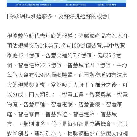
[物聯網類別這麼多，要好好挑選好的機會]
根據數位時代去年底的報導：物聯網產品在
2020
年
預估規模突破
1
兆美元
,
將有
100
億個裝置
,
其中智慧
家庭
42.4
億個、智慧交通約
7.9
億個、健康
5.3
億
個、智慧建築
22.7
億個、智慧城市
21.7
億個。平均
每個人會有
6.58
個聯網裝置。正因為物聯網有這麼
大的規模與商機，當然吸引人呀！而細分之後，可
以分成十四大類別：「智慧工業、智慧農業、智慧
物流、智慧車輛、智慧電網、智慧醫療、智慧家
庭、智慧零售、智慧旅遊、智慧建築、智慧城
市」。類別雖多，並不是每個都是充滿機會，尤其
對新創者，要特別小心，物聯網雖然有這麼大的規