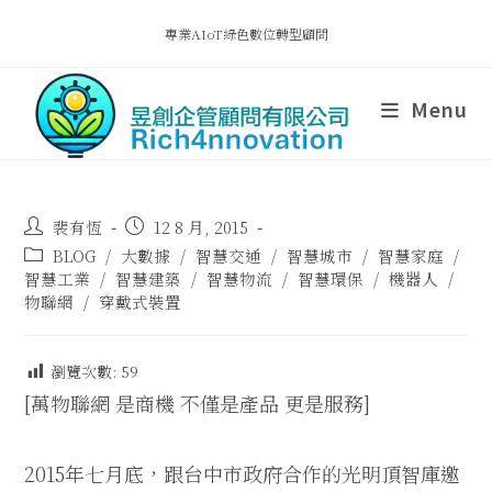
專業AIoT綠色數位轉型顧問
Menu
裴有恆
12 8 月, 2015
BLOG
/
大數據
/
智慧交通
/
智慧城市
/
智慧家庭
/
智慧工業
/
智慧建築
/
智慧物流
/
智慧環保
/
機器人
/
物聯網
/
穿戴式裝置
瀏覽次數:
59
[萬物聯網 是商機 不僅是產品 更
是服務]
2015年七月底，跟台中市政府合作的光明頂智庫邀