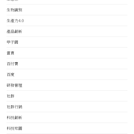
生物識別
生產力4.0
產品創新
甲子園
當責
百付寶
百度
研發管理
社群
社群行銷
科技創新
科技地圖