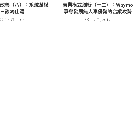
與改善（八）：系統基模
商業模式創新（十二）：Waymo
－飲鴆止渴
爭奪發展無人車優勢的合縱攻勢
1 6 月, 2014
4 7 月, 2017