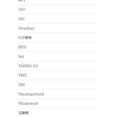
O2O
OIC
Owndays
P2P網貸
RFID
Siri
TAISEIA 101
TRIZ
UBI
Uncategorized
Windows10
互聯網