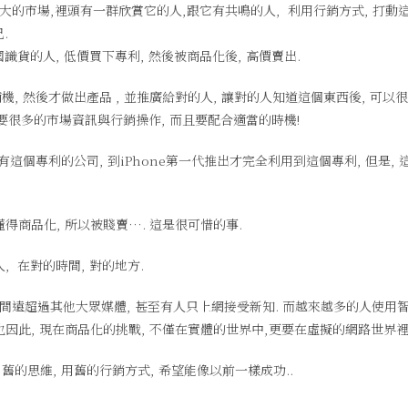
的市場,裡頭有一群欣賞它的人,跟它有共鳴的人, 利用行銷方式, 打動
.
識貨的人, 低價買下專利, 然後被商品化後, 高價賣出.
, 然後才做出產品 , 並推廣給對的人, 讓對的人知道這個東西後, 可以很
要很多的市場資訊與行銷操作, 而且要配合適當的時機!
個專利的公司, 到iPhone第一代推出才完全利用到這個專利, 但是, 
得商品化, 所以被賤賣…. 這是很可惜的事.
, 在對的時間, 對的地方.
時間遠超過其他大眾媒體, 甚至有人只上網接受新知. 而越來越多的人使用
也因此, 現在商品化的挑戰, 不僅在實體的世界中,更要在虛擬的網路世界裡
的思維, 用舊的行銷方式, 希望能像以前一樣成功..