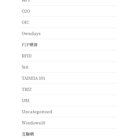
O2O
OIC
Owndays
P2P網貸
RFID
Siri
TAISEIA 101
TRIZ
UBI
Uncategorized
Windows10
互聯網