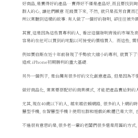
好商品,是賣得好的產品…賣得好不僅是產品好,而且要找到夠大
群人的心, 讓他們願意 花錢買下來, 不然, 就只是孤芳自賞而已
所以常聽到這樣的故事: 有人做了一個好的發明, 卻往往被外國
其實,這是因為這些買專利的人, 看出這個發明背後的市場及商機
容易的在他可以買到的地點以可接受的價格買入. 而這些, 需
例如賈伯斯在近十年前發現了手勢放大縮小的專利, 就買下了有這
造成.iPhone初期勝利的重大基礎.
另外一個例子, 是台灣有很多好的文化創意產品, 但是因為不懂
做好商品化, 常常要搭配好的商業模式, 才能把產品賣給對的人
尤其,現在40歲以下的人, 越來越依賴網路, 很多的人上網的
慧型手機, 在智慧型手機上使用社群和遊戲的軟體已是大宗, 
不過很有意思的是,很多老一輩的老闆們很多還是用舊的方式, 舊