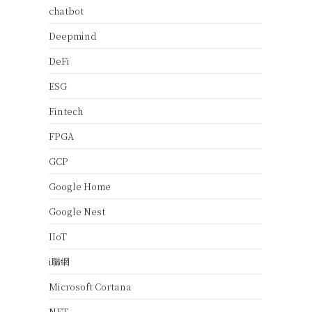
chatbot
Deepmind
DeFi
ESG
Fintech
FPGA
GCP
Google Home
Google Nest
IIoT
i聯網
Microsoft Cortana
NFT